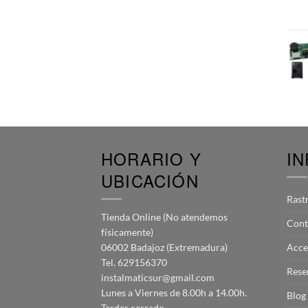
HORARIO Y
I
UBICACIÓN
Rast
Tienda Online (No atendemos
Cont
físicamente)
06002 Badajoz (Extremadura)
Acce
Tel. 629156370
Rese
instalmaticsur@gmail.com
Lunes a Viernes de 8.00h a 14.00h.
Blog
Tardes cerrado.