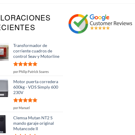
ALORACIONES
ECIENTES
Transformador de
corriente cuadros de
control Seav y Motorline
Valorado
por Philip Patrick Soares
con
5
de 5
Motor puerta corredera
600kg - VDS Simply 600
230V
Valorado
por Manuel
con
5
de 5
Clemsa Mutan NT2 S
mando garaje original
Mutancode II