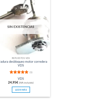
SIN EXISTENCIAS
REPUESTOS VDS
radura desbloqueo motor corredera
VDS
(1)
Valorado
VDS
con
5
de 5
24,95
€
(IVA incluido)
LEER MÁS