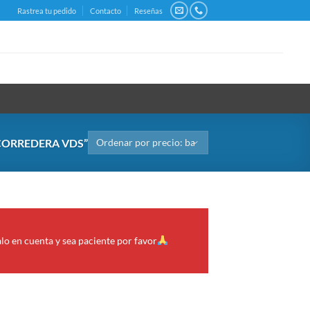
Rastrea tu pedido
Contacto
Reseñas
ORREDERA VDS”
alo en cuenta y sea paciente por favor