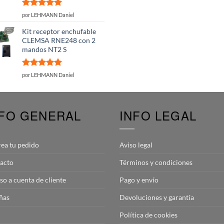
Valorado
por LEHMANN Daniel
con
5
de 5
Kit receptor enchufable
CLEMSA RNE248 con 2
mandos NT2 S
Valorado
por LEHMANN Daniel
con
5
de 5
NFO GENERAL
INFO LEGAL
rea tu pedido
Aviso legal
acto
Términos y condiciones
so a cuenta de cliente
Pago y envío
ñas
Devoluciones y garantía
Política de cookies