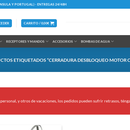
ÍNSULA Y PORTUGAL) - ENTREGAS 24/48H
CEDER
CARRITO /
0,00
€
RECEPTORES Y MANDOS
ACCESORIOS
BOMBAS DE AGUA
CTOS ETIQUETADOS “CERRADURA DESBLOQUEO MOTOR C
personal, y otros de vacaciones, los pedidos pueden sufrir retrasos, téng