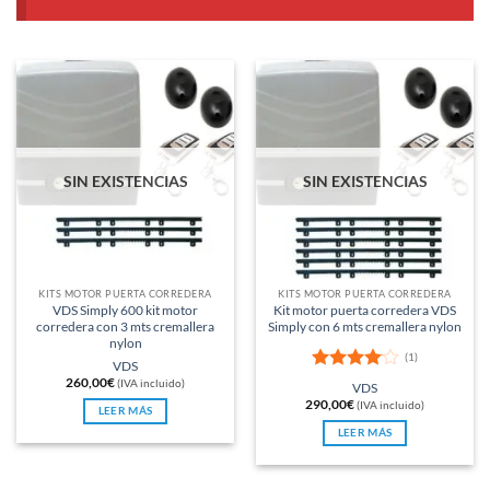
SIN EXISTENCIAS
SIN EXISTENCIAS
KITS MOTOR PUERTA CORREDERA
KITS MOTOR PUERTA CORREDERA
VDS Simply 600 kit motor
Kit motor puerta corredera VDS
corredera con 3 mts cremallera
Simply con 6 mts cremallera nylon
nylon
(1)
VDS
260,00
€
Valorado
(IVA incluido)
VDS
con
4
de
290,00
€
(IVA incluido)
LEER MÁS
5
LEER MÁS