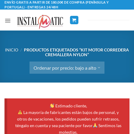
Saltar
ENVÍO GRATIS A PARTIR DE 180,00€ DE COMPRA (PENÍNSULA Y
PORTUGAL) - ENTREGAS 24/48H
al
contenido
INICIO
/
PRODUCTOS ETIQUETADOS “KIT MOTOR CORREDERA
CREMALLERA NYLON”
Estimado cliente,
La mayoría de fabricantes están bajos de personal, y
otros de vacaciones, los pedidos pueden sufrir retrasos,
téngalo en cuenta y sea paciente por favor
Sentimos las
molestias.