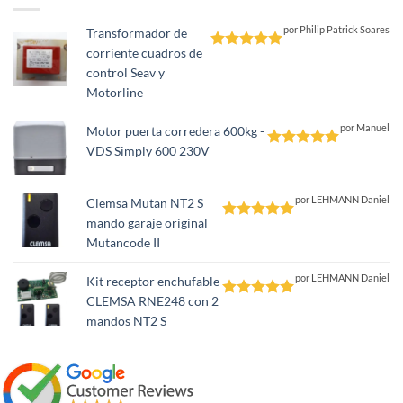
por Philip Patrick Soares
Transformador de
corriente cuadros de
Valorado
control Seav y
con
5
de 5
Motorline
por Manuel
Motor puerta corredera 600kg -
VDS Simply 600 230V
Valorado
con
5
de 5
por LEHMANN Daniel
Clemsa Mutan NT2 S
mando garaje original
Valorado
Mutancode II
con
5
de 5
por LEHMANN Daniel
Kit receptor enchufable
CLEMSA RNE248 con 2
Valorado
mandos NT2 S
con
5
de 5