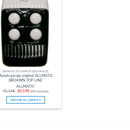
MANDOS DE GARAJE ORIGINALES
ando garaje original ALLMATIC
BRO4WN TOP LINE
ALLMATIC
El
El
45,16
€
30,19
€
(IVA incluido)
precio
precio
original
actual
AÑADIR AL CARRITO
era:
es:
45,16€.
30,19€.