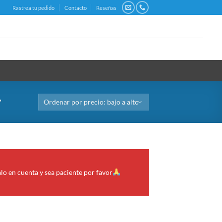
Rastrea tu pedido
Contacto
Reseñas
”
alo en cuenta y sea paciente por favor