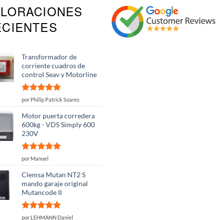
ALORACIONES
ECIENTES
Transformador de
corriente cuadros de
control Seav y Motorline
Valorado
por Philip Patrick Soares
con
5
de 5
Motor puerta corredera
600kg - VDS Simply 600
230V
Valorado
por Manuel
con
5
de 5
Clemsa Mutan NT2 S
mando garaje original
Mutancode II
Valorado
por LEHMANN Daniel