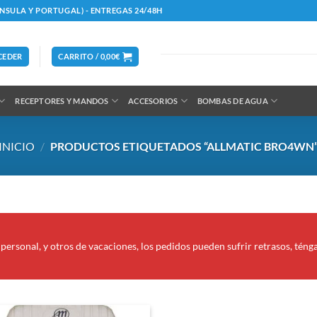
ÍNSULA Y PORTUGAL) - ENTREGAS 24/48H
CEDER
CARRITO /
0,00
€
RECEPTORES Y MANDOS
ACCESORIOS
BOMBAS DE AGUA
INICIO
/
PRODUCTOS ETIQUETADOS “ALLMATIC BRO4WN
personal, y otros de vacaciones, los pedidos pueden sufrir retrasos, téng