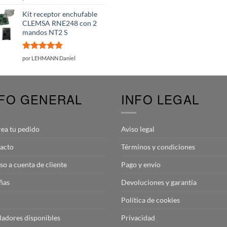
con
5
de 5
Kit receptor enchufable
CLEMSA RNE248 con 2
mandos NT2 S
Valorado
por LEHMANN Daniel
con
5
de 5
NFO GENERAL
INFO LEGAL
rea tu pedido
Aviso legal
acto
Términos y condiciones
so a cuenta de cliente
Pago y envío
ñas
Devoluciones y garantía
Política de cookies
aladores disponibles
Privacidad