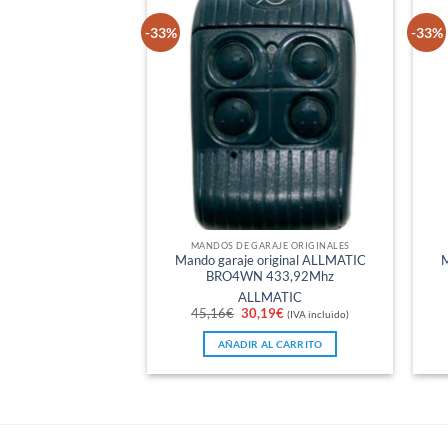
-33%
-33%
MANDOS DE GARAJE ORIGINALES
Mando garaje original ALLMATIC
M
BRO4WN 433,92Mhz
ALLMATIC
El
El
45,16
€
30,19
€
(IVA incluido)
precio
precio
original
actual
AÑADIR AL CARRITO
era:
es:
45,16€.
30,19€.