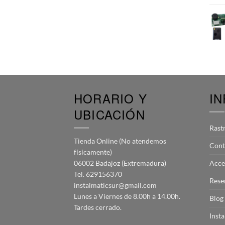
HORARIO Y
I
UBICACIÓN
Rast
Tienda Online (No atendemos
Cont
físicamente)
06002 Badajoz (Extremadura)
Acce
Tel. 629156370
Rese
instalmaticsur@gmail.com
Lunes a Viernes de 8.00h a 14.00h.
Blog
Tardes cerrado.
Inst