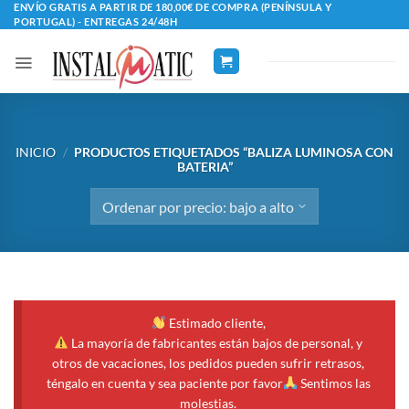
Saltar
ENVÍO GRATIS A PARTIR DE 180,00€ DE COMPRA (PENÍNSULA Y
PORTUGAL) - ENTREGAS 24/48H
al
contenido
INICIO
/
PRODUCTOS ETIQUETADOS “BALIZA LUMINOSA CON
BATERIA”
Estimado cliente,
La mayoría de fabricantes están bajos de personal, y
otros de vacaciones, los pedidos pueden sufrir retrasos,
téngalo en cuenta y sea paciente por favor
Sentimos las
molestias.