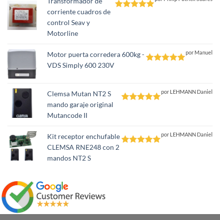
Transformador de
corriente cuadros de
Valorado
control Seav y
con
5
de 5
Motorline
por Manuel
Motor puerta corredera 600kg -
VDS Simply 600 230V
Valorado
con
5
de 5
por LEHMANN Daniel
Clemsa Mutan NT2 S
mando garaje original
Valorado
Mutancode II
con
5
de 5
por LEHMANN Daniel
Kit receptor enchufable
CLEMSA RNE248 con 2
Valorado
mandos NT2 S
con
5
de 5