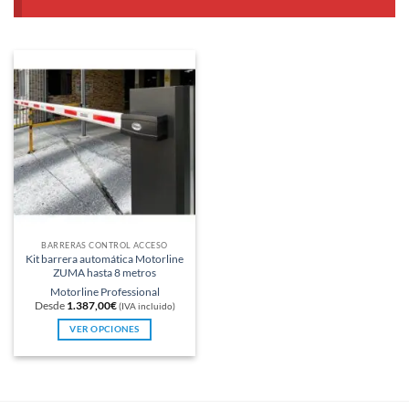
BARRERAS CONTROL ACCESO
Kit barrera automática Motorline
ZUMA hasta 8 metros
Motorline Professional
Desde
1.387,00
€
(IVA incluido)
VER OPCIONES
Este
producto
tiene
múltiples