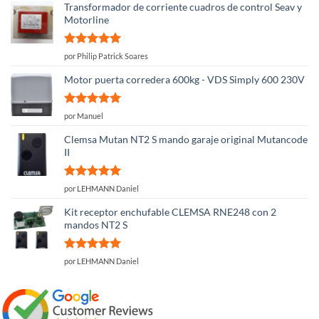
Transformador de corriente cuadros de control Seav y
Motorline
Valorado
por Philip Patrick Soares
con
5
de 5
Motor puerta corredera 600kg - VDS Simply 600 230V
Valorado
por Manuel
con
5
de 5
Clemsa Mutan NT2 S mando garaje original Mutancode
II
Valorado
por LEHMANN Daniel
con
5
de 5
Kit receptor enchufable CLEMSA RNE248 con 2
mandos NT2 S
Valorado
por LEHMANN Daniel
con
5
de 5