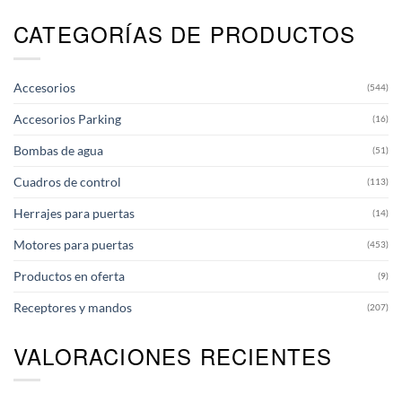
variantes.
CATEGORÍAS DE PRODUCTOS
Las
opciones
se
pueden
Accesorios
(544)
elegir
en
Accesorios Parking
(16)
la
página
Bombas de agua
(51)
de
producto
Cuadros de control
(113)
Herrajes para puertas
(14)
Motores para puertas
(453)
Productos en oferta
(9)
Receptores y mandos
(207)
VALORACIONES RECIENTES