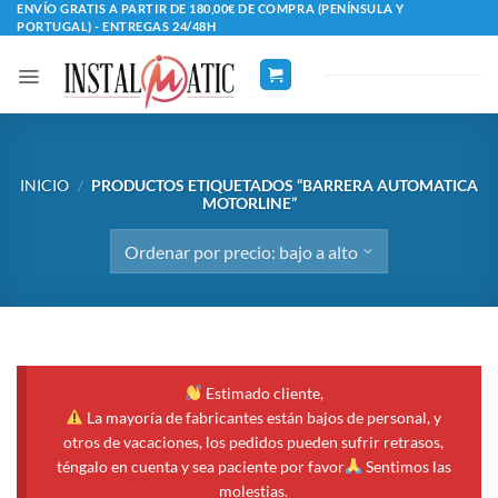
Saltar
ENVÍO GRATIS A PARTIR DE 180,00€ DE COMPRA (PENÍNSULA Y
PORTUGAL) - ENTREGAS 24/48H
al
contenido
INICIO
/
PRODUCTOS ETIQUETADOS “BARRERA AUTOMATICA
MOTORLINE”
Estimado cliente,
La mayoría de fabricantes están bajos de personal, y
otros de vacaciones, los pedidos pueden sufrir retrasos,
téngalo en cuenta y sea paciente por favor
Sentimos las
molestias.