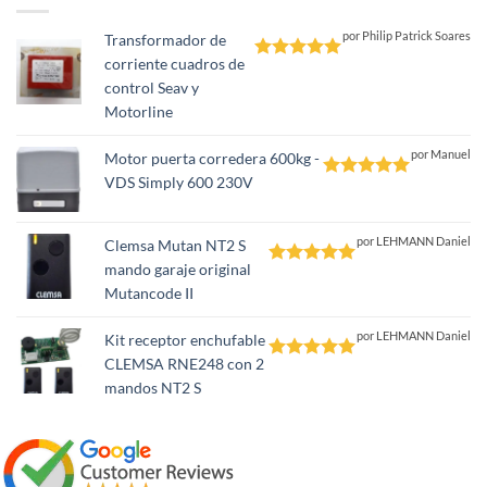
por Philip Patrick Soares
Transformador de
corriente cuadros de
Valorado
control Seav y
con
5
de 5
Motorline
por Manuel
Motor puerta corredera 600kg -
VDS Simply 600 230V
Valorado
con
5
de 5
por LEHMANN Daniel
Clemsa Mutan NT2 S
mando garaje original
Valorado
Mutancode II
con
5
de 5
por LEHMANN Daniel
Kit receptor enchufable
CLEMSA RNE248 con 2
Valorado
mandos NT2 S
con
5
de 5