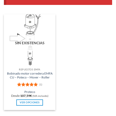
SIN EXISTENCIAS
REPUESTOS EMFA
Bobinado motor corredera EMFA
CU – Poteco – Mover – Roller
(1)
Valorado
Proteco
con
5
de 5
Desde
107,59
€
(IVA incluido)
VER OPCIONES
Este
producto