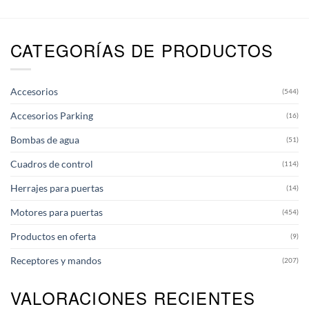
tiene
múltiples
variantes.
CATEGORÍAS DE PRODUCTOS
Las
opciones
se
pueden
Accesorios
(544)
elegir
en
Accesorios Parking
(16)
la
página
Bombas de agua
(51)
de
producto
Cuadros de control
(114)
Herrajes para puertas
(14)
Motores para puertas
(454)
Productos en oferta
(9)
Receptores y mandos
(207)
VALORACIONES RECIENTES