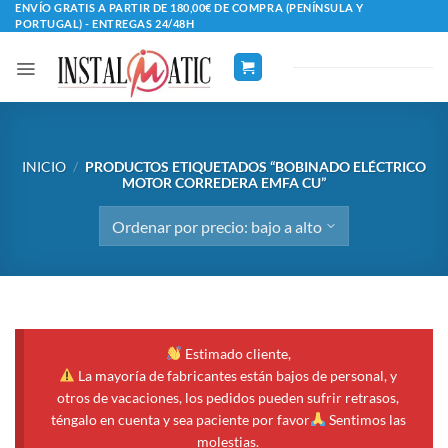
Saltar
ENVÍO GRATIS A PARTIR DE 180,00€ DE COMPRA (PENÍNSULA Y
PORTUGAL) - ENTREGAS 24/48H
al
contenido
INICIO
/
PRODUCTOS ETIQUETADOS “BOBINADO ELÉCTRICO
MOTOR CORREDERA EMFA CU”
Estimado cliente,
La mayoría de fabricantes están bajos de personal, y
otros de vacaciones, los pedidos pueden sufrir retrasos,
téngalo en cuenta y sea paciente por favor
Sentimos las
molestias.