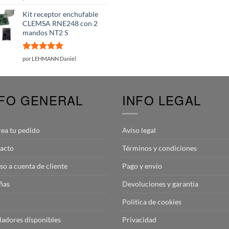
con
5
de 5
Kit receptor enchufable
CLEMSA RNE248 con 2
mandos NT2 S
Valorado
por LEHMANN Daniel
con
5
de 5
NFO GENERAL
INFO LEGAL
rea tu pedido
Aviso legal
acto
Términos y condiciones
so a cuenta de cliente
Pago y envío
ñas
Devoluciones y garantía
Política de cookies
aladores disponibles
Privacidad