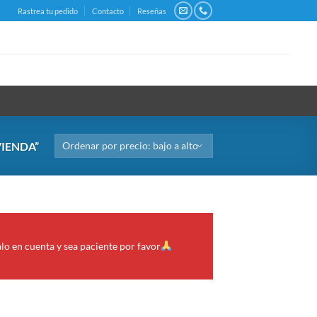
Rastrea tu pedido
Contacto
Reseñas
IENDA”
alo en cuenta y sea paciente por favor