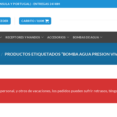
ÍNSULA Y PORTUGAL) - ENTREGAS 24/48H
CEDER
CARRITO /
0,00
€
RECEPTORES Y MANDOS
ACCESORIOS
BOMBAS DE AGUA
/
PRODUCTOS ETIQUETADOS “BOMBA AGUA PRESION VIV
personal, y otros de vacaciones, los pedidos pueden sufrir retrasos, téng