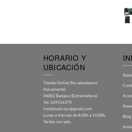
HORARIO Y
I
UBICACIÓN
Rast
Tienda Online (No atendemos
Cont
físicamente)
06002 Badajoz (Extremadura)
Acce
Tel. 629156370
Rese
instalmaticsur@gmail.com
Lunes a Viernes de 8.00h a 14.00h.
Blog
Tardes cerrado.
Inst