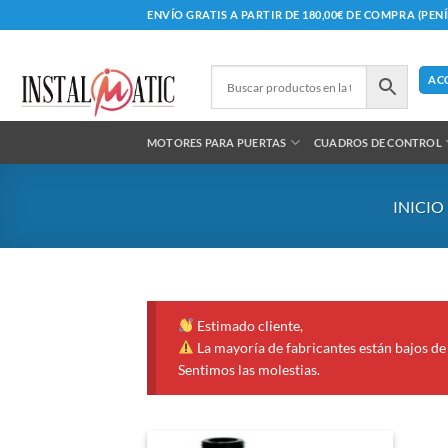
Saltar
ENVÍO GRATIS A PARTIR DE 180,00€ DE COMPRA (PEN
al
contenido
AC
MOTORES PARA PUERTAS
CUADROS DE CONTROL
INICIO
Estimado cliente,
La mayoría de fabricantes están bajos de 
Sentimos las molestias.