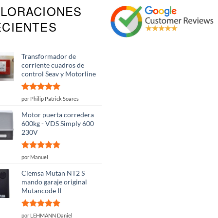
ALORACIONES
ECIENTES
Transformador de
corriente cuadros de
control Seav y Motorline
Valorado
por Philip Patrick Soares
con
5
de 5
Motor puerta corredera
600kg - VDS Simply 600
230V
Valorado
por Manuel
con
5
de 5
Clemsa Mutan NT2 S
mando garaje original
Mutancode II
Valorado
por LEHMANN Daniel