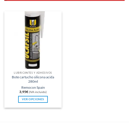
LUBRICANTES Y ADHESIVOS
Bote cartucho silicona acida
280ml
Remocon Spain
3,95
€
(IVA incluido)
VER OPCIONES
Este
producto
tiene
múltiples
variantes.