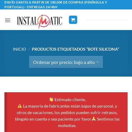
Saltar
ENVÍO GRATIS A PARTIR DE 180,00€ DE COMPRA (PENÍNSULA Y
PORTUGAL) - ENTREGAS 24/48H
al
contenido
INICIO
/
PRODUCTOS ETIQUETADOS “BOTE SILICONA”
Estimado cliente,
La mayoría de fabricantes están bajos de personal, y
otros de vacaciones, los pedidos pueden sufrir retrasos,
téngalo en cuenta y sea paciente por favor
Sentimos las
molestias.