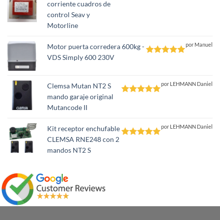
corriente cuadros de
Valorado
control Seav y
con
5
de 5
Motorline
por Manuel
Motor puerta corredera 600kg -
VDS Simply 600 230V
Valorado
con
5
de 5
por LEHMANN Daniel
Clemsa Mutan NT2 S
mando garaje original
Valorado
Mutancode II
con
5
de 5
por LEHMANN Daniel
Kit receptor enchufable
CLEMSA RNE248 con 2
Valorado
mandos NT2 S
con
5
de 5