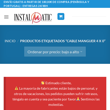
Saltar
ENVÍO GRATIS A PARTIR DE 180,00€ DE COMPRA (PENÍNSULA Y
PORTUGAL) - ENTREGAS 24/48H
al
contenido
INICIO
/
PRODUCTOS ETIQUETADOS “CABLE MANGUER 4 X 0”
Estimado cliente,
La mayoría de fabricantes están bajos de personal, y
otros de vacaciones, los pedidos pueden sufrir retrasos,
téngalo en cuenta y sea paciente por favor
Sentimos las
molestias.