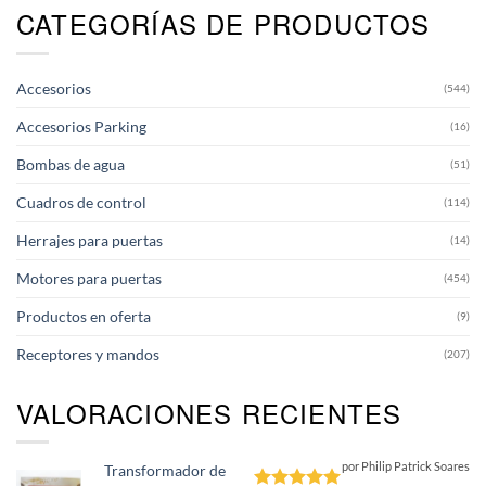
CATEGORÍAS DE PRODUCTOS
Las
opciones
se
pueden
Accesorios
(544)
elegir
en
Accesorios Parking
(16)
la
página
Bombas de agua
(51)
de
producto
Cuadros de control
(114)
Herrajes para puertas
(14)
Motores para puertas
(454)
Productos en oferta
(9)
Receptores y mandos
(207)
VALORACIONES RECIENTES
por Philip Patrick Soares
Transformador de