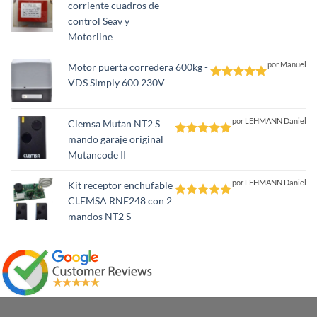
corriente cuadros de
Valorado
control Seav y
con
5
de 5
Motorline
por Manuel
Motor puerta corredera 600kg -
VDS Simply 600 230V
Valorado
con
5
de 5
por LEHMANN Daniel
Clemsa Mutan NT2 S
mando garaje original
Valorado
Mutancode II
con
5
de 5
por LEHMANN Daniel
Kit receptor enchufable
CLEMSA RNE248 con 2
Valorado
mandos NT2 S
con
5
de 5