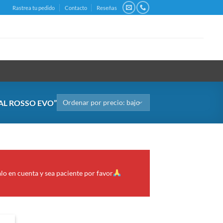
Rastrea tu pedido
Contacto
Reseñas
L ROSSO EVO”
alo en cuenta y sea paciente por favor