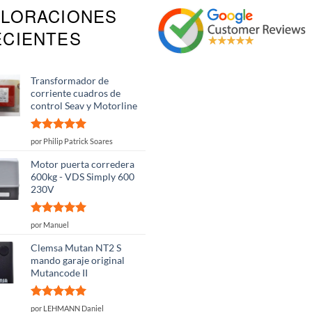
ALORACIONES
Las
Las
opciones
opciones
ECIENTES
se
se
pueden
pueden
elegir
elegir
Transformador de
en
en
corriente cuadros de
la
la
control Seav y Motorline
página
página
de
de
producto
producto
Valorado
por Philip Patrick Soares
con
5
de 5
Motor puerta corredera
600kg - VDS Simply 600
230V
Valorado
por Manuel
con
5
de 5
Clemsa Mutan NT2 S
mando garaje original
Mutancode II
Valorado
por LEHMANN Daniel