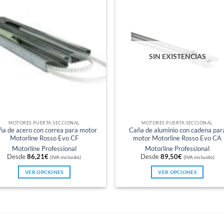
SIN EXISTENCIAS
MOTORES PUERTA SECCIONAL
MOTORES PUERTA SECCIONAL
ña de acero con correa para motor
Caña de aluminio con cadena par
Motorline Rosso Evo CF
motor Motorline Rosso Evo CA
Motorline Professional
Motorline Professional
Desde
86,21
€
Desde
89,50
€
(IVA incluido)
(IVA incluido)
VER OPCIONES
VER OPCIONES
Este
Este
producto
producto
tiene
tiene
múltiples
múltiples
variantes.
variantes.