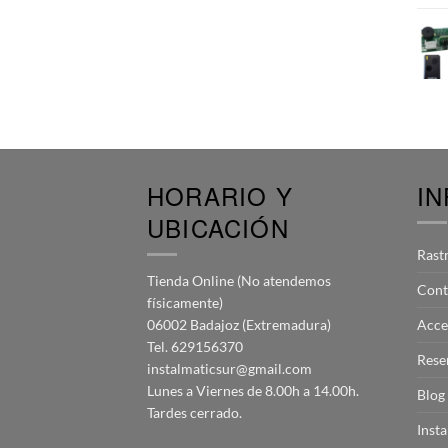
HORARIO Y
I
UBICACIÓN
Rast
Tienda Online (No atendemos
Cont
físicamente)
06002 Badajoz (Extremadura)
Acce
Tel. 629156370
Rese
instalmaticsur@gmail.com
Lunes a Viernes de 8.00h a 14.00h.
Blog
Tardes cerrado.
Inst