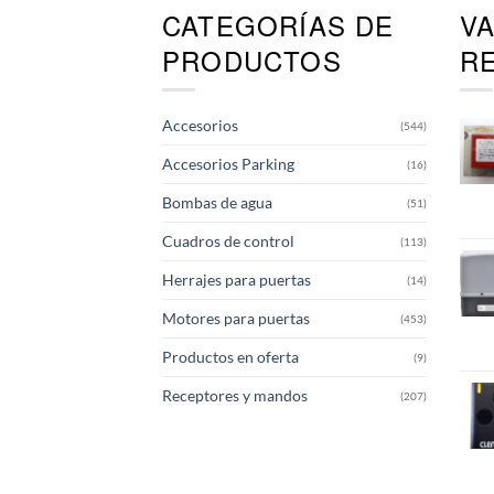
CATEGORÍAS DE
V
Las
opciones
PRODUCTOS
R
se
pueden
elegir
Accesorios
(544)
en
la
Accesorios Parking
(16)
página
de
Bombas de agua
(51)
producto
Cuadros de control
(113)
Herrajes para puertas
(14)
Motores para puertas
(453)
Productos en oferta
(9)
Receptores y mandos
(207)