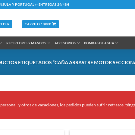
ÍNSULA Y PORTUGAL) - ENTREGAS 24/48H
CEDER
CARRITO /
0,00
€
RECEPTORES Y MANDOS
ACCESORIOS
BOMBAS DE AGUA
UCTOS ETIQUETADOS “CAÑA ARRASTRE MOTOR SECCIONA
personal, y otros de vacaciones, los pedidos pueden sufrir retrasos, téng