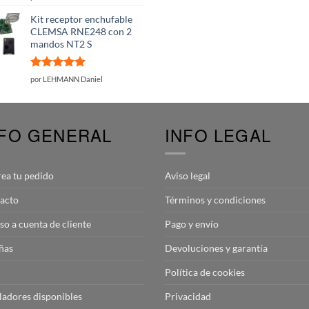
con
5
de 5
Kit receptor enchufable
CLEMSA RNE248 con 2
mandos NT2 S
Valorado
por LEHMANN Daniel
con
5
de 5
NFO GENERAL
INFO LEGAL
rea tu pedido
Aviso legal
acto
Términos y condiciones
so a cuenta de cliente
Pago y envío
ñas
Devoluciones y garantía
Política de cookies
aladores disponibles
Privacidad