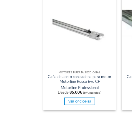
MOTORES PUERTA SECCIONAL
Caña de acero con cadena para motor
Ca
Motorline Rosso Evo CF
Motorline Professional
Desde
85,00
€
(IVA incluido)
VER OPCIONES
Este
producto
tiene
múltiples
variantes.