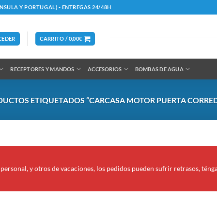
ÍNSULA Y PORTUGAL) - ENTREGAS 24/48H
CEDER
CARRITO /
0,00
€
RECEPTORES Y MANDOS
ACCESORIOS
BOMBAS DE AGUA
UCTOS ETIQUETADOS “CARCASA MOTOR PUERTA CORRED
personal, y otros de vacaciones, los pedidos pueden sufrir retrasos, téng