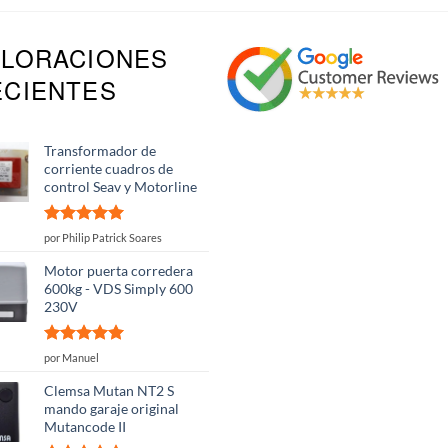
ALORACIONES
ECIENTES
Transformador de
corriente cuadros de
control Seav y Motorline
Valorado
por Philip Patrick Soares
con
5
de 5
Motor puerta corredera
600kg - VDS Simply 600
230V
Valorado
por Manuel
con
5
de 5
Clemsa Mutan NT2 S
mando garaje original
Mutancode II