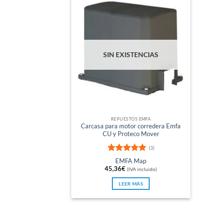
SIN EXISTENCIAS
REPUESTOS EMFA
Carcasa para motor corredera Emfa
CU y Proteco Mover
(3)
Valorado
EMFA Map
con
5
de 5
45,36
€
(IVA incluido)
LEER MÁS