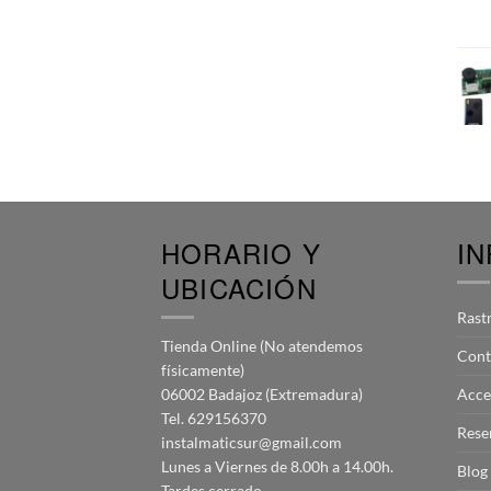
HORARIO Y
I
UBICACIÓN
Rast
Tienda Online (No atendemos
Cont
físicamente)
06002 Badajoz (Extremadura)
Acce
Tel. 629156370
Rese
instalmaticsur@gmail.com
Lunes a Viernes de 8.00h a 14.00h.
Blog
Tardes cerrado.