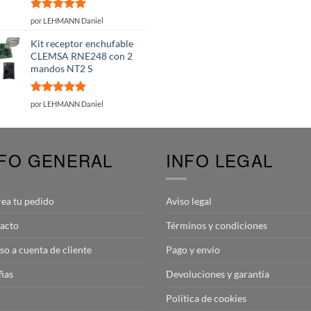
Valorado
por LEHMANN Daniel
con
5
de 5
Kit receptor enchufable
CLEMSA RNE248 con 2
mandos NT2 S
Valorado
por LEHMANN Daniel
con
5
de 5
NFO GENERAL
INFO LEGAL
rea tu pedido
Aviso legal
acto
Términos y condiciones
so a cuenta de cliente
Pago y envío
ñas
Devoluciones y garantía
Política de cookies