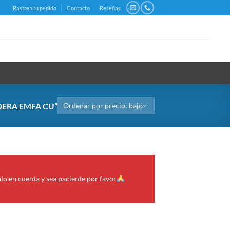
Rastrea tu pedido
Contacto
Reseñas
ERA EMFA CU”
alo en cuenta y sea paciente por favor