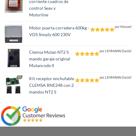
corriente cuadros de
Valorado
control Seav y
con
5
de 5
Motorline
por Manuel
Motor puerta corredera 600kg -
VDS Simply 600 230V
Valorado
con
5
de 5
por LEHMANN Daniel
Clemsa Mutan NT2 S
mando garaje original
Valorado
Mutancode II
con
5
de 5
por LEHMANN Daniel
Kit receptor enchufable
CLEMSA RNE248 con 2
Valorado
mandos NT2 S
con
5
de 5