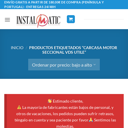
Saltar
ENVÍO GRATIS A PARTIR DE 180,00€ DE COMPRA (PENÍNSULA Y
PORTUGAL) - ENTREGAS 24/48H
al
contenido
INICIO
/
PRODUCTOS ETIQUETADOS “CARCASA MOTOR
SECCIONAL VDS UTILE”
Estimado cliente,
La mayoría de fabricantes están bajos de personal, y
otros de vacaciones, los pedidos pueden sufrir retrasos,
téngalo en cuenta y sea paciente por favor
Sentimos las
molestias.