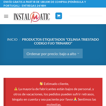
Saltar
ENVÍO GRATIS A PARTIR DE 180,00€ DE COMPRA (PENÍNSULA Y
PORTUGAL) - ENTREGAS 24/48H
al
contenido
INICIO
/
PRODUCTOS ETIQUETADOS “CELINSA TRIESTADO
CODIGO FIJO TRINARIO”
Estimado cliente,
La mayoría de fabricantes están bajos de personal, y
otros de vacaciones, los pedidos pueden sufrir retrasos,
téngalo en cuenta y sea paciente por favor
Sentimos las
molestias.