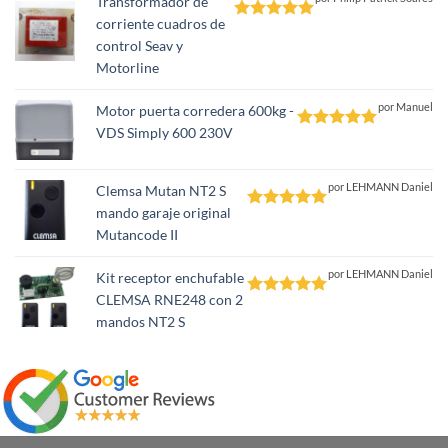
Transformador de
corriente cuadros de
Valorado
control Seav y
con
5
de 5
Motorline
por Manuel
Motor puerta corredera 600kg -
VDS Simply 600 230V
Valorado
con
5
de 5
por LEHMANN Daniel
Clemsa Mutan NT2 S
mando garaje original
Valorado
Mutancode II
con
5
de 5
por LEHMANN Daniel
Kit receptor enchufable
CLEMSA RNE248 con 2
Valorado
mandos NT2 S
con
5
de 5