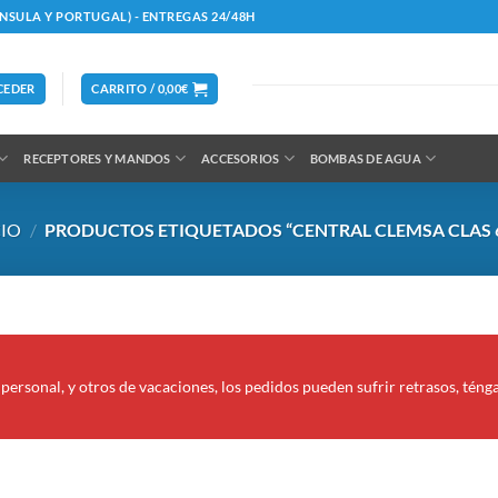
ÍNSULA Y PORTUGAL) - ENTREGAS 24/48H
CEDER
CARRITO /
0,00
€
RECEPTORES Y MANDOS
ACCESORIOS
BOMBAS DE AGUA
CIO
/
PRODUCTOS ETIQUETADOS “CENTRAL CLEMSA CLAS 
personal, y otros de vacaciones, los pedidos pueden sufrir retrasos, téng