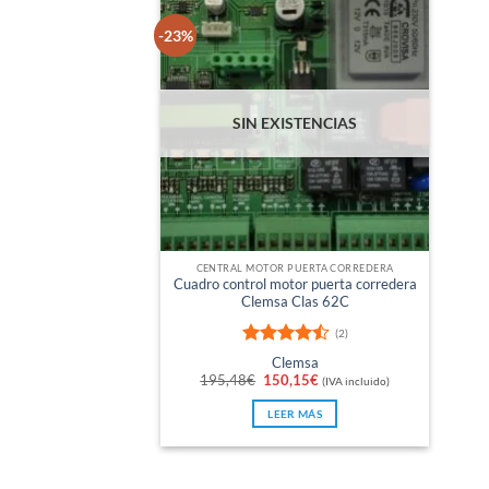
-23%
SIN EXISTENCIAS
CENTRAL MOTOR PUERTA CORREDERA
Cuadro control motor puerta corredera
Clemsa Clas 62C
(2)
Valorado
Clemsa
con
4.5
El
El
195,48
€
150,15
€
(IVA incluido)
de 5
precio
precio
original
actual
LEER MÁS
era:
es:
195,48€.
150,15€.