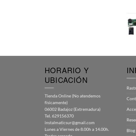
HORARIO Y
I
UBICACIÓN
Rast
Tienda Online (No atendemos
Cont
físicamente)
06002 Badajoz (Extremadura)
Acce
Tel. 629156370
Rese
instalmaticsur@gmail.com
Lunes a Viernes de 8.00h a 14.00h.
Blog
Tardes cerrado.