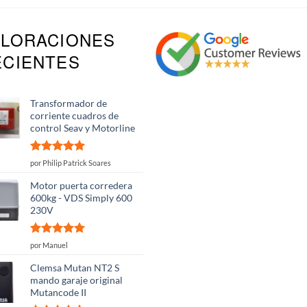
ALORACIONES
ECIENTES
Transformador de
corriente cuadros de
control Seav y Motorline
Valorado
por Philip Patrick Soares
con
5
de 5
Motor puerta corredera
600kg - VDS Simply 600
230V
Valorado
por Manuel
con
5
de 5
Clemsa Mutan NT2 S
mando garaje original
Mutancode II