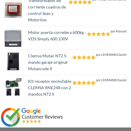
Transformador de
corriente cuadros de
Valorado
control Seav y
con
5
de 5
Motorline
por Manuel
Motor puerta corredera 600kg -
VDS Simply 600 230V
Valorado
con
5
de 5
por LEHMANN Daniel
Clemsa Mutan NT2 S
mando garaje original
Valorado
Mutancode II
con
5
de 5
por LEHMANN Daniel
Kit receptor enchufable
CLEMSA RNE248 con 2
Valorado
mandos NT2 S
con
5
de 5