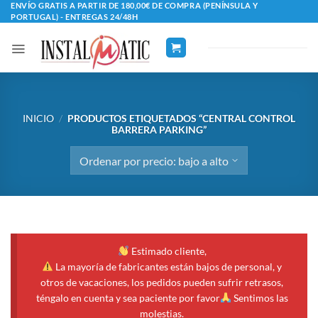
Saltar
ENVÍO GRATIS A PARTIR DE 180,00€ DE COMPRA (PENÍNSULA Y
PORTUGAL) - ENTREGAS 24/48H
al
contenido
INICIO
/
PRODUCTOS ETIQUETADOS “CENTRAL CONTROL
BARRERA PARKING”
Estimado cliente,
La mayoría de fabricantes están bajos de personal, y
otros de vacaciones, los pedidos pueden sufrir retrasos,
téngalo en cuenta y sea paciente por favor
Sentimos las
molestias.