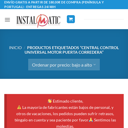
Saltar
ENVÍO GRATIS A PARTIR DE 180,00€ DE COMPRA (PENÍNSULA Y
PORTUGAL) - ENTREGAS 24/48H
al
contenido
INICIO
/
PRODUCTOS ETIQUETADOS “CENTRAL CONTROL
UNIVERSAL MOTOR PUERTA CORREDERA”
Estimado cliente,
La mayoría de fabricantes están bajos de personal, y
otros de vacaciones, los pedidos pueden sufrir retrasos,
téngalo en cuenta y sea paciente por favor
Sentimos las
molestias.