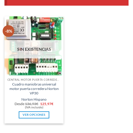
-8%
SIN EXISTENCIAS
CENTRAL MOTOR PUERTA CORREDERA
Cuadro maniobras universal
motor puerta corredera Norton
VP30
Norton Hispano
El
El
Desde
136,93
€
125,97
€
precio
precio
(IVA incluido)
original
actual
era:
es:
VER OPCIONES
136,93€.
125,97€.
Este
producto
tiene