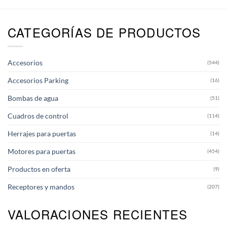
múltiples
variantes.
CATEGORÍAS DE PRODUCTOS
Las
opciones
se
pueden
Accesorios
(544)
elegir
en
Accesorios Parking
(16)
la
página
Bombas de agua
(51)
de
producto
Cuadros de control
(114)
Herrajes para puertas
(14)
Motores para puertas
(454)
Productos en oferta
(9)
Receptores y mandos
(207)
VALORACIONES RECIENTES