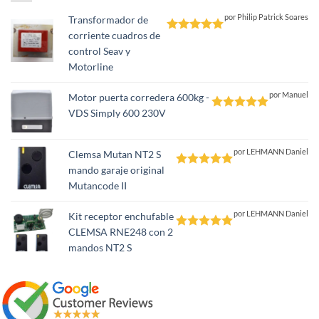
por Philip Patrick Soares
Transformador de
corriente cuadros de
Valorado
control Seav y
con
5
de 5
Motorline
por Manuel
Motor puerta corredera 600kg -
VDS Simply 600 230V
Valorado
con
5
de 5
por LEHMANN Daniel
Clemsa Mutan NT2 S
mando garaje original
Valorado
Mutancode II
con
5
de 5
por LEHMANN Daniel
Kit receptor enchufable
CLEMSA RNE248 con 2
Valorado
mandos NT2 S
con
5
de 5