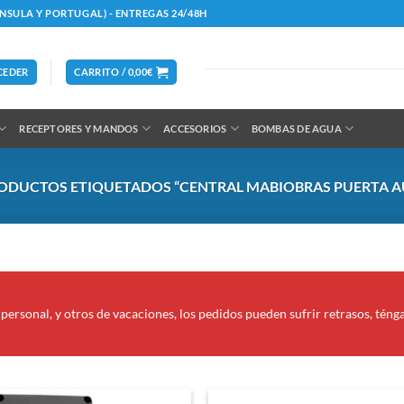
ÍNSULA Y PORTUGAL) - ENTREGAS 24/48H
CEDER
CARRITO /
0,00
€
RECEPTORES Y MANDOS
ACCESORIOS
BOMBAS DE AGUA
ODUCTOS ETIQUETADOS “CENTRAL MABIOBRAS PUERTA A
personal, y otros de vacaciones, los pedidos pueden sufrir retrasos, téng