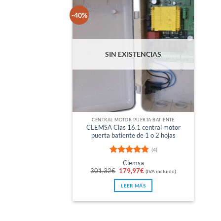
-40%
SIN EXISTENCIAS
CENTRAL MOTOR PUERTA BATIENTE
CLEMSA Clas 16.1 central motor
puerta batiente de 1 o 2 hojas
(4)
Valorado
Clemsa
con
4.75
El
El
301,32
€
179,97
€
(IVA incluido)
de 5
precio
precio
original
actual
LEER MÁS
era:
es:
301,32€.
179,97€.