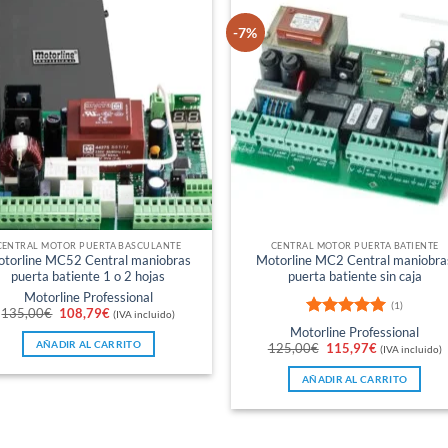
-7%
CENTRAL MOTOR PUERTA BASCULANTE
CENTRAL MOTOR PUERTA BATIENTE
torline MC52 Central maniobras
Motorline MC2 Central maniobra
puerta batiente 1 o 2 hojas
puerta batiente sin caja
Motorline Professional
(1)
El
El
135,00
€
108,79
€
(IVA incluido)
precio
precio
Valorado
Motorline Professional
original
actual
con
5
de 5
AÑADIR AL CARRITO
El
El
era:
es:
125,00
€
115,97
€
(IVA incluido)
precio
precio
135,00€.
108,79€.
original
actual
AÑADIR AL CARRITO
era:
es:
125,00€.
115,97€.