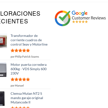
ALORACIONES
ECIENTES
Transformador de
corriente cuadros de
control Seav y Motorline
Valorado
por Philip Patrick Soares
con
5
de 5
Motor puerta corredera
600kg - VDS Simply 600
230V
Valorado
por Manuel
con
5
de 5
Clemsa Mutan NT2 S
mando garaje original
Mutancode II