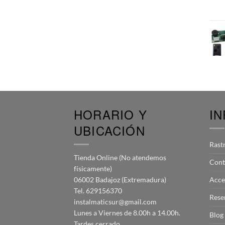
HORARIO Y
I
UBICACIÓN
Rast
Tienda Online (No atendemos
Cont
físicamente)
06002 Badajoz (Extremadura)
Acce
Tel. 629156370
Rese
instalmaticsur@gmail.com
Lunes a Viernes de 8.00h a 14.00h.
Blog
Tardes cerrado.