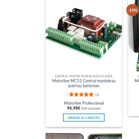
-19%
CENTRAL MOTOR PUERTA BASCULANTE
Motorline MC52 Central maniobras
Mo
puertas batientes
(3)
Valorado
Motorline Professional
con
5
de 5
96,98
€
(IVA incluido)
AÑADIR AL CARRITO