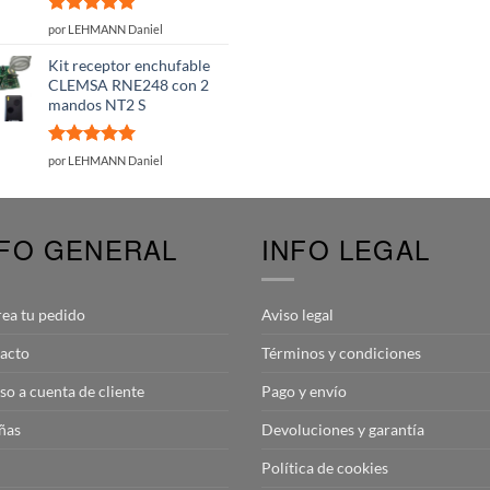
Valorado
por LEHMANN Daniel
con
5
de 5
Kit receptor enchufable
CLEMSA RNE248 con 2
mandos NT2 S
Valorado
por LEHMANN Daniel
con
5
de 5
NFO GENERAL
INFO LEGAL
rea tu pedido
Aviso legal
acto
Términos y condiciones
so a cuenta de cliente
Pago y envío
ñas
Devoluciones y garantía
Política de cookies