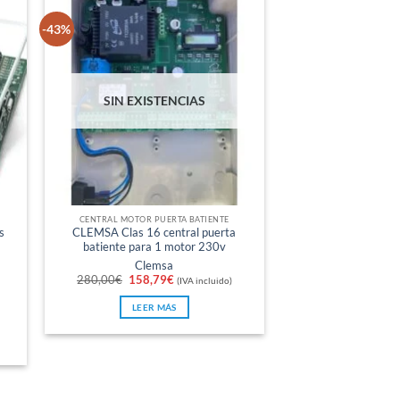
-43%
SIN EXISTENCIAS
CENTRAL MOTOR PUERTA BATIENTE
s
CLEMSA Clas 16 central puerta
batiente para 1 motor 230v
Clemsa
El
El
280,00
€
158,79
€
(IVA incluido)
precio
precio
original
actual
LEER MÁS
era:
es:
280,00€.
158,79€.