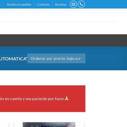
Rastrea tu pedido
Contacto
Reseñas
UTOMATICA”
alo en cuenta y sea paciente por favor