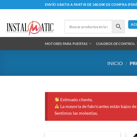
Saltar
ENVÍO GRATIS A PARTIR DE 180,00€ DE COMPRA (PEN
al
contenido
AC
MOTORES PARA PUERTAS
CUADROS DE CONTROL
INICIO
/
PR
Estimado cliente,
La mayoría de fabricantes están bajos de 
Sentimos las molestias.