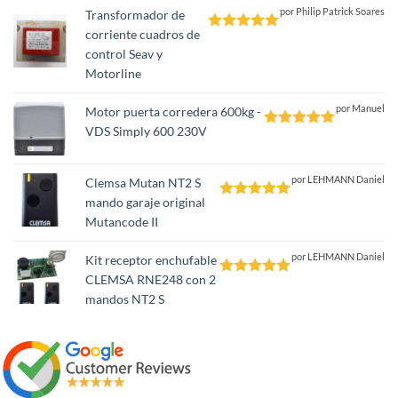
por Philip Patrick Soares
Transformador de
corriente cuadros de
Valorado
control Seav y
con
5
de 5
Motorline
por Manuel
Motor puerta corredera 600kg -
VDS Simply 600 230V
Valorado
con
5
de 5
por LEHMANN Daniel
Clemsa Mutan NT2 S
mando garaje original
Valorado
Mutancode II
con
5
de 5
por LEHMANN Daniel
Kit receptor enchufable
CLEMSA RNE248 con 2
Valorado
mandos NT2 S
con
5
de 5