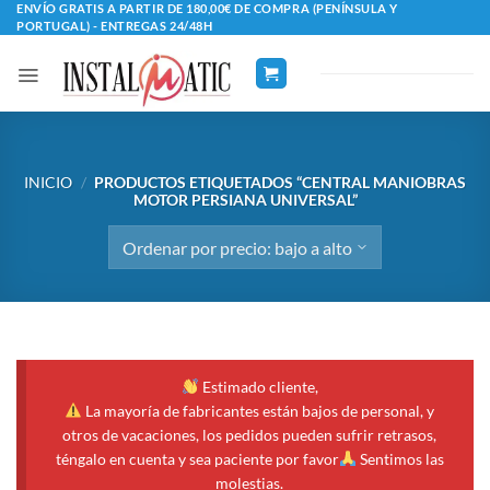
Saltar
ENVÍO GRATIS A PARTIR DE 180,00€ DE COMPRA (PENÍNSULA Y
PORTUGAL) - ENTREGAS 24/48H
al
contenido
INICIO
/
PRODUCTOS ETIQUETADOS “CENTRAL MANIOBRAS
MOTOR PERSIANA UNIVERSAL”
Estimado cliente,
La mayoría de fabricantes están bajos de personal, y
otros de vacaciones, los pedidos pueden sufrir retrasos,
téngalo en cuenta y sea paciente por favor
Sentimos las
molestias.