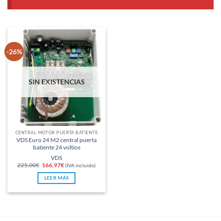
-26%
SIN EXISTENCIAS
CENTRAL MOTOR PUERTA BATIENTE
VDS Euro 24 M2 central puerta
batiente 24 voltios
VDS
El
El
225,00
€
166,97
€
(IVA incluido)
precio
precio
original
actual
LEER MÁS
era:
es:
225,00€.
166,97€.