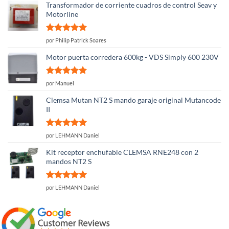
Transformador de corriente cuadros de control Seav y
Motorline
Valorado
por Philip Patrick Soares
con
5
de 5
Motor puerta corredera 600kg - VDS Simply 600 230V
Valorado
por Manuel
con
5
de 5
Clemsa Mutan NT2 S mando garaje original Mutancode
II
Valorado
por LEHMANN Daniel
con
5
de 5
Kit receptor enchufable CLEMSA RNE248 con 2
mandos NT2 S
Valorado
por LEHMANN Daniel
con
5
de 5