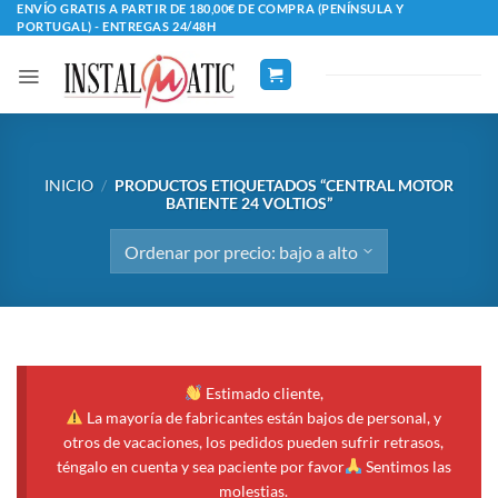
Saltar
ENVÍO GRATIS A PARTIR DE 180,00€ DE COMPRA (PENÍNSULA Y
PORTUGAL) - ENTREGAS 24/48H
al
contenido
INICIO
/
PRODUCTOS ETIQUETADOS “CENTRAL MOTOR
BATIENTE 24 VOLTIOS”
Estimado cliente,
La mayoría de fabricantes están bajos de personal, y
otros de vacaciones, los pedidos pueden sufrir retrasos,
téngalo en cuenta y sea paciente por favor
Sentimos las
molestias.