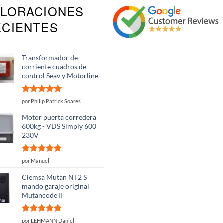
ALORACIONES
ECIENTES
Transformador de
corriente cuadros de
control Seav y Motorline
Valorado
por Philip Patrick Soares
con
5
de 5
Motor puerta corredera
600kg - VDS Simply 600
230V
Valorado
por Manuel
con
5
de 5
Clemsa Mutan NT2 S
mando garaje original
Mutancode II
Valorado
por LEHMANN Daniel