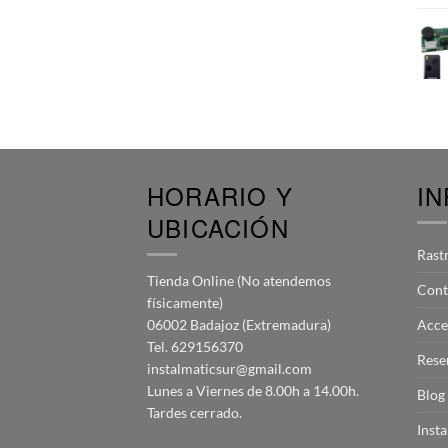
HORARIO Y
I
UBICACIÓN
Rast
Tienda Online (No atendemos
Cont
físicamente)
06002 Badajoz (Extremadura)
Acce
Tel. 629156370
Rese
instalmaticsur@gmail.com
Lunes a Viernes de 8.00h a 14.00h.
Blog
Tardes cerrado.
Inst