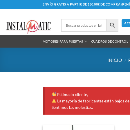
Saltar
ENVÍO GRATIS A PARTIR DE 180,00€ DE COMPRA (PEN
al
contenido
AC
MOTORES PARA PUERTAS
CUADROS DE CONTROL
INICIO
/
Estimado cliente,
La mayoría de fabricantes están bajos de 
Sentimos las molestias.