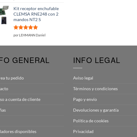
con
5
de 5
Kit receptor enchufable
CLEMSA RNE248 con 2
mandos NT2 S
Valorado
por LEHMANN Daniel
con
5
de 5
NFO GENERAL
INFO LEGAL
rea tu pedido
Aviso legal
acto
Términos y condiciones
so a cuenta de cliente
Pago y envío
ñas
Devoluciones y garantía
Política de cookies
aladores disponibles
Privacidad