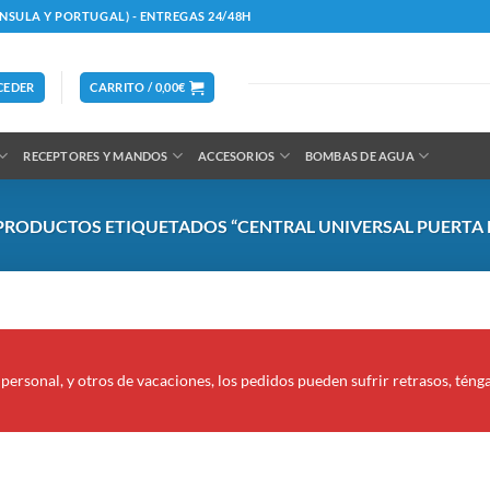
ÍNSULA Y PORTUGAL) - ENTREGAS 24/48H
CEDER
CARRITO /
0,00
€
RECEPTORES Y MANDOS
ACCESORIOS
BOMBAS DE AGUA
PRODUCTOS ETIQUETADOS “CENTRAL UNIVERSAL PUERTA 
personal, y otros de vacaciones, los pedidos pueden sufrir retrasos, téng