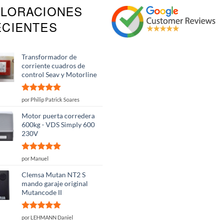
ALORACIONES
ECIENTES
Transformador de
corriente cuadros de
control Seav y Motorline
Valorado
por Philip Patrick Soares
con
5
de 5
Motor puerta corredera
600kg - VDS Simply 600
230V
Valorado
por Manuel
con
5
de 5
Clemsa Mutan NT2 S
mando garaje original
Mutancode II
Valorado
por LEHMANN Daniel