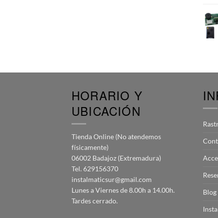
HORARIO Y
I
UBICACIÓN
Rast
Tienda Online (No atendemos
Cont
físicamente)
06002 Badajoz (Extremadura)
Acce
Tel. 629156370
Rese
instalmaticsur@gmail.com
Lunes a Viernes de 8.00h a 14.00h.
Blog
Tardes cerrado.
Inst