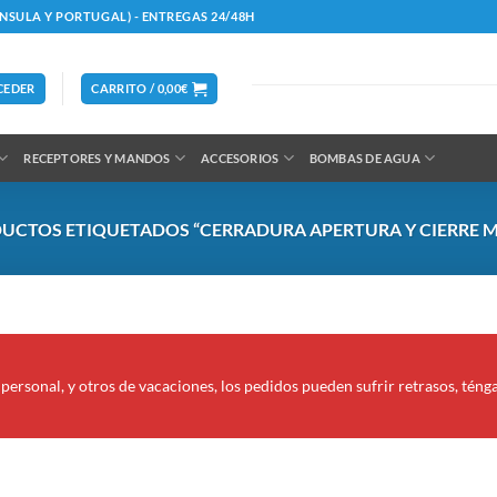
ÍNSULA Y PORTUGAL) - ENTREGAS 24/48H
CEDER
CARRITO /
0,00
€
RECEPTORES Y MANDOS
ACCESORIOS
BOMBAS DE AGUA
UCTOS ETIQUETADOS “CERRADURA APERTURA Y CIERRE 
personal, y otros de vacaciones, los pedidos pueden sufrir retrasos, téng