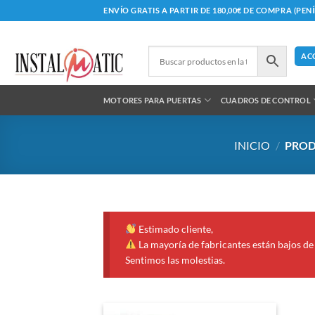
Saltar
ENVÍO GRATIS A PARTIR DE 180,00€ DE COMPRA (PEN
al
contenido
AC
MOTORES PARA PUERTAS
CUADROS DE CONTROL
INICIO
/
PROD
Estimado cliente,
La mayoría de fabricantes están bajos de 
Sentimos las molestias.