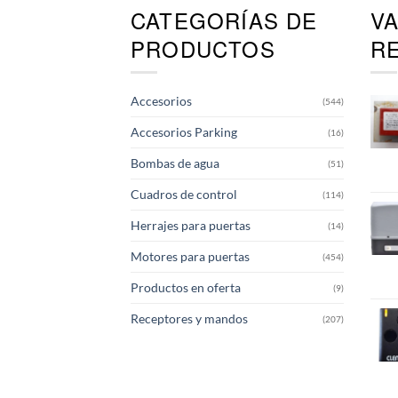
CATEGORÍAS DE
V
Las
opciones
PRODUCTOS
R
se
pueden
elegir
Accesorios
(544)
en
la
Accesorios Parking
(16)
página
de
Bombas de agua
(51)
producto
Cuadros de control
(114)
Herrajes para puertas
(14)
Motores para puertas
(454)
Productos en oferta
(9)
Receptores y mandos
(207)