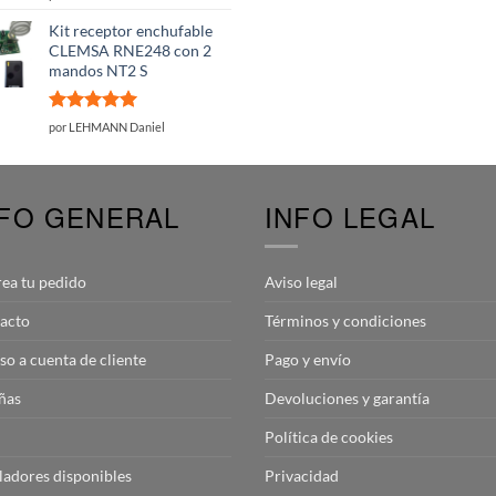
con
5
de 5
Kit receptor enchufable
CLEMSA RNE248 con 2
mandos NT2 S
Valorado
por LEHMANN Daniel
con
5
de 5
NFO GENERAL
INFO LEGAL
rea tu pedido
Aviso legal
acto
Términos y condiciones
so a cuenta de cliente
Pago y envío
ñas
Devoluciones y garantía
Política de cookies
aladores disponibles
Privacidad