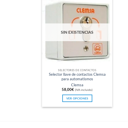
SIN EXISTENCIAS
SELECTORES DE CONTACTOS
Selector llave de contactos Clemsa
para automatismos
Clemsa
58,00
€
(IVA incluido)
VER OPCIONES
Este
producto
tiene
múltiples
variantes.