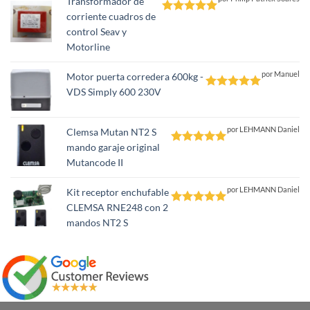
Transformador de
corriente cuadros de
Valorado
control Seav y
con
5
de 5
Motorline
por Manuel
Motor puerta corredera 600kg -
VDS Simply 600 230V
Valorado
con
5
de 5
por LEHMANN Daniel
Clemsa Mutan NT2 S
mando garaje original
Valorado
Mutancode II
con
5
de 5
por LEHMANN Daniel
Kit receptor enchufable
CLEMSA RNE248 con 2
Valorado
mandos NT2 S
con
5
de 5