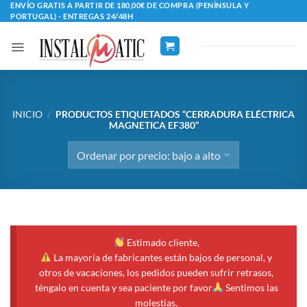
Saltar
ENVÍO GRATIS A PARTIR DE 180,00€ DE COMPRA (PENÍNSULA Y
PORTUGAL) - ENTREGAS 24/48H
al
contenido
INICIO
/
PRODUCTOS ETIQUETADOS “CERRADURA ELÉCTRICA
MAGNETICA EF380”
Estimado cliente,
La mayoría de fabricantes están bajos de personal, y
otros de vacaciones, los pedidos pueden sufrir retrasos,
téngalo en cuenta y sea paciente por favor
Sentimos las
molestias.