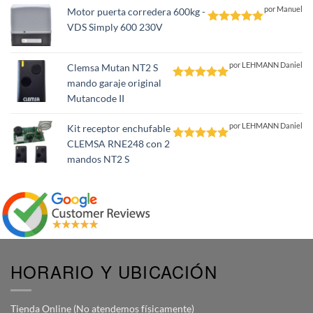
por Manuel
Motor puerta corredera 600kg -
VDS Simply 600 230V
Valorado
con
5
de 5
por LEHMANN Daniel
Clemsa Mutan NT2 S
mando garaje original
Valorado
Mutancode II
con
5
de 5
por LEHMANN Daniel
Kit receptor enchufable
CLEMSA RNE248 con 2
Valorado
mandos NT2 S
con
5
de 5
HORARIO Y UBICACIÓN
Tienda Online (No atendemos físicamente)