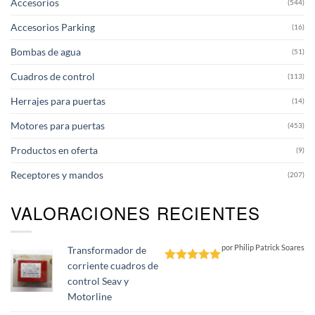
Accesorios
(544)
Accesorios Parking
(16)
Bombas de agua
(51)
Cuadros de control
(113)
Herrajes para puertas
(14)
Motores para puertas
(453)
Productos en oferta
(9)
Receptores y mandos
(207)
VALORACIONES RECIENTES
por Philip Patrick Soares
Transformador de
corriente cuadros de
Valorado
control Seav y
con
5
de 5
Motorline