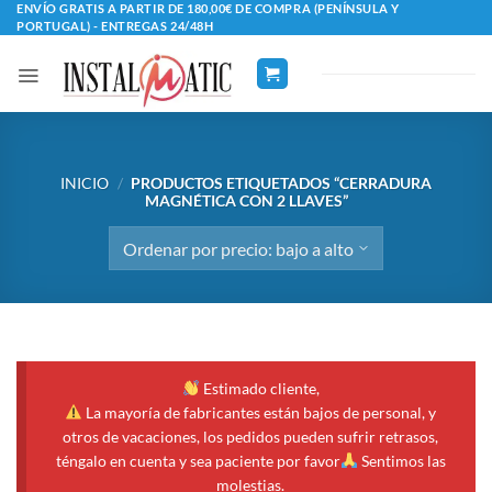
Saltar
ENVÍO GRATIS A PARTIR DE 180,00€ DE COMPRA (PENÍNSULA Y
PORTUGAL) - ENTREGAS 24/48H
al
contenido
INICIO
/
PRODUCTOS ETIQUETADOS “CERRADURA
MAGNÉTICA CON 2 LLAVES”
Estimado cliente,
La mayoría de fabricantes están bajos de personal, y
otros de vacaciones, los pedidos pueden sufrir retrasos,
téngalo en cuenta y sea paciente por favor
Sentimos las
molestias.