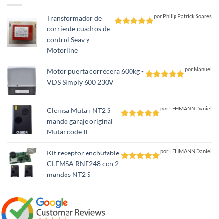
por Philip Patrick Soares
Transformador de
corriente cuadros de
Valorado
control Seav y
con
5
de 5
Motorline
por Manuel
Motor puerta corredera 600kg -
VDS Simply 600 230V
Valorado
con
5
de 5
por LEHMANN Daniel
Clemsa Mutan NT2 S
mando garaje original
Valorado
Mutancode II
con
5
de 5
por LEHMANN Daniel
Kit receptor enchufable
CLEMSA RNE248 con 2
Valorado
mandos NT2 S
con
5
de 5