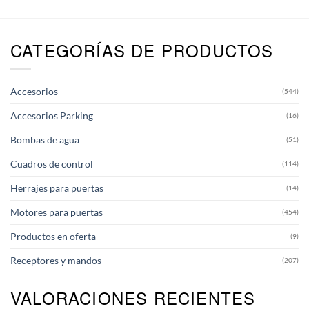
tiene
múltiples
variantes.
CATEGORÍAS DE PRODUCTOS
Las
opciones
se
pueden
Accesorios
(544)
elegir
en
Accesorios Parking
(16)
la
página
Bombas de agua
(51)
de
producto
Cuadros de control
(114)
Herrajes para puertas
(14)
Motores para puertas
(454)
Productos en oferta
(9)
Receptores y mandos
(207)
VALORACIONES RECIENTES