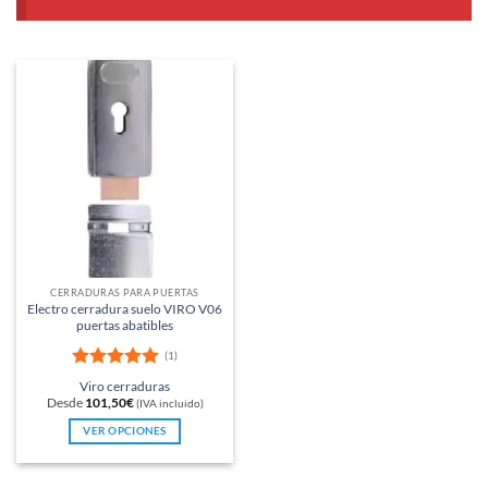
CERRADURAS PARA PUERTAS
Electro cerradura suelo VIRO V06
puertas abatibles
(1)
Valorado
Viro cerraduras
con
5
de 5
Desde
101,50
€
(IVA incluido)
VER OPCIONES
Este
producto