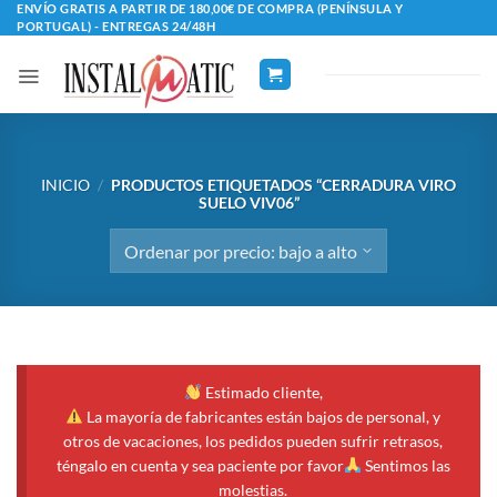
Saltar
ENVÍO GRATIS A PARTIR DE 180,00€ DE COMPRA (PENÍNSULA Y
PORTUGAL) - ENTREGAS 24/48H
al
contenido
INICIO
/
PRODUCTOS ETIQUETADOS “CERRADURA VIRO
SUELO VIV06”
Estimado cliente,
La mayoría de fabricantes están bajos de personal, y
otros de vacaciones, los pedidos pueden sufrir retrasos,
téngalo en cuenta y sea paciente por favor
Sentimos las
molestias.