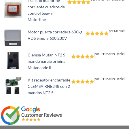
Transformador de
corriente cuadros de
Valorado
control Seav y
con
5
de 5
Motorline
por Manuel
Motor puerta corredera 600kg -
VDS Simply 600 230V
Valorado
con
5
de 5
por LEHMANN Daniel
Clemsa Mutan NT2 S
mando garaje original
Valorado
Mutancode II
con
5
de 5
por LEHMANN Daniel
Kit receptor enchufable
CLEMSA RNE248 con 2
Valorado
mandos NT2 S
con
5
de 5