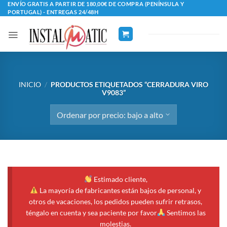
Saltar
ENVÍO GRATIS A PARTIR DE 180,00€ DE COMPRA (PENÍNSULA Y
PORTUGAL) - ENTREGAS 24/48H
al
contenido
INICIO
/
PRODUCTOS ETIQUETADOS “CERRADURA VIRO
V9083”
Estimado cliente,
La mayoría de fabricantes están bajos de personal, y
otros de vacaciones, los pedidos pueden sufrir retrasos,
téngalo en cuenta y sea paciente por favor
Sentimos las
molestias.