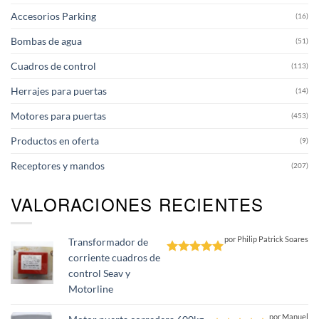
Accesorios Parking
(16)
Bombas de agua
(51)
Cuadros de control
(113)
Herrajes para puertas
(14)
Motores para puertas
(453)
Productos en oferta
(9)
Receptores y mandos
(207)
VALORACIONES RECIENTES
por Philip Patrick Soares
Transformador de
corriente cuadros de
Valorado
control Seav y
con
5
de 5
Motorline
por Manuel