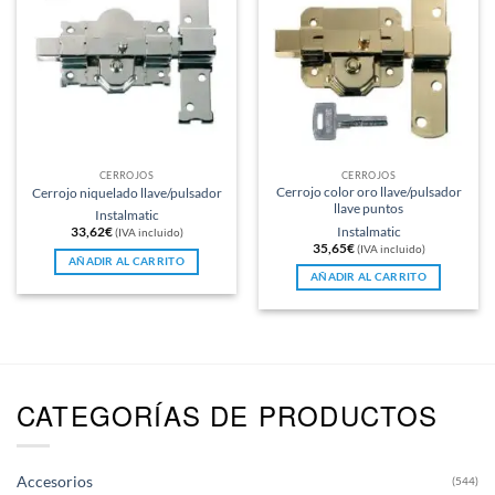
Las
Las
opciones
opciones
se
se
pueden
pueden
elegir
elegir
en
en
la
la
página
página
CERROJOS
CERROJOS
de
de
Cerrojo color oro llave/pulsador
Cerrojo niquelado llave/pulsador
producto
producto
llave puntos
Instalmatic
Instalmatic
33,62
€
(IVA incluido)
35,65
€
(IVA incluido)
AÑADIR AL CARRITO
AÑADIR AL CARRITO
CATEGORÍAS DE PRODUCTOS
Accesorios
(544)