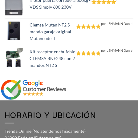
Motor puerta corredera 600kg -
VDS Simply 600 230V
Valorado
con
5
de 5
por LEHMANN Daniel
Clemsa Mutan NT2 S
mando garaje original
Valorado
Mutancode II
con
5
de 5
por LEHMANN Daniel
Kit receptor enchufable
CLEMSA RNE248 con 2
Valorado
mandos NT2 S
con
5
de 5
HORARIO Y UBICACIÓN
Tienda Online (No atendemos físicamente)
06002 Badajoz (Extremadura)