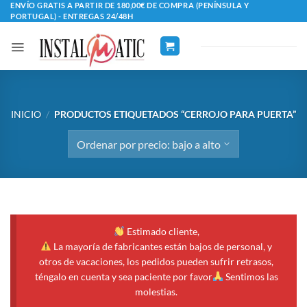
Saltar
ENVÍO GRATIS A PARTIR DE 180,00€ DE COMPRA (PENÍNSULA Y
PORTUGAL) - ENTREGAS 24/48H
al
contenido
INICIO
/
PRODUCTOS ETIQUETADOS “CERROJO PARA PUERTA”
Estimado cliente,
La mayoría de fabricantes están bajos de personal, y
otros de vacaciones, los pedidos pueden sufrir retrasos,
téngalo en cuenta y sea paciente por favor
Sentimos las
molestias.