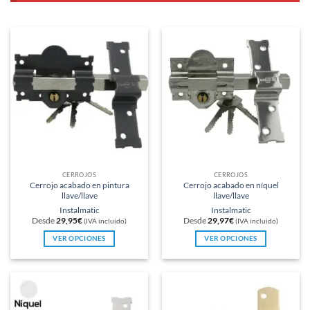
CERROJOS
CERROJOS
Cerrojo acabado en pintura
Cerrojo acabado en níquel
llave/llave
llave/llave
Instalmatic
Instalmatic
Desde
29,95
€
Desde
29,97
€
(IVA incluido)
(IVA incluido)
VER OPCIONES
VER OPCIONES
Este
Este
producto
producto
tiene
tiene
múltiples
múltiples
variantes.
variantes.