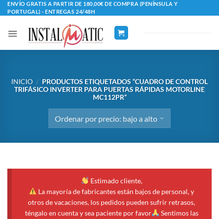
Saltar
ENVÍO GRATIS A PARTIR DE 180,00€ DE COMPRA (PENÍNSULA Y
PORTUGAL) - ENTREGAS 24/48H
al
contenido
INICIO
/
PRODUCTOS ETIQUETADOS “CUADRO DE CONTROL
TRIFÁSICO INVERTER PARA PUERTAS RÁPIDAS MOTORLINE
MC112PR”
Estimado cliente,
La mayoría de fabricantes están bajos de personal, y
otros de vacaciones, los pedidos pueden sufrir retrasos,
téngalo en cuenta y sea paciente por favor
Sentimos las