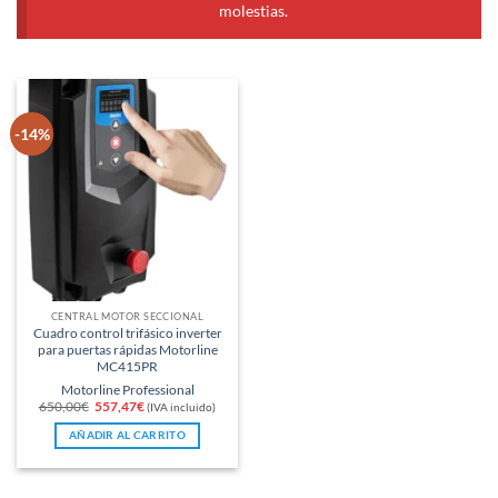
molestias.
-14%
CENTRAL MOTOR SECCIONAL
Cuadro control trifásico inverter
para puertas rápidas Motorline
MC415PR
Motorline Professional
El
El
650,00
€
557,47
€
(IVA incluido)
precio
precio
original
actual
AÑADIR AL CARRITO
era:
es:
650,00€.
557,47€.