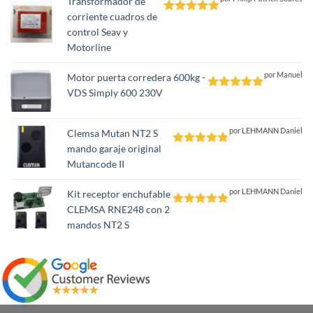
Transformador de
corriente cuadros de
Valorado
control Seav y
con
5
de 5
Motorline
por Manuel
Motor puerta corredera 600kg -
VDS Simply 600 230V
Valorado
con
5
de 5
por LEHMANN Daniel
Clemsa Mutan NT2 S
mando garaje original
Valorado
Mutancode II
con
5
de 5
por LEHMANN Daniel
Kit receptor enchufable
CLEMSA RNE248 con 2
Valorado
mandos NT2 S
con
5
de 5