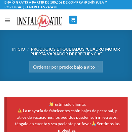
Saltar
ENVÍO GRATIS A PARTIR DE 180,00€ DE COMPRA (PENÍNSULA Y
PORTUGAL) - ENTREGAS 24/48H
al
contenido
INICIO
/
PRODUCTOS ETIQUETADOS “CUADRO MOTOR
PUERTA VARIADOR DE FRECUENCIA”
Estimado cliente,
La mayoría de fabricantes están bajos de personal, y
otros de vacaciones, los pedidos pueden sufrir retrasos,
téngalo en cuenta y sea paciente por favor
Sentimos las
molestias.