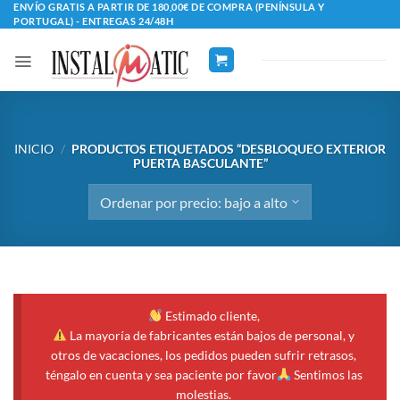
Saltar
ENVÍO GRATIS A PARTIR DE 180,00€ DE COMPRA (PENÍNSULA Y
PORTUGAL) - ENTREGAS 24/48H
al
contenido
INICIO
/
PRODUCTOS ETIQUETADOS “DESBLOQUEO EXTERIOR
PUERTA BASCULANTE”
Estimado cliente,
La mayoría de fabricantes están bajos de personal, y
otros de vacaciones, los pedidos pueden sufrir retrasos,
téngalo en cuenta y sea paciente por favor
Sentimos las
molestias.