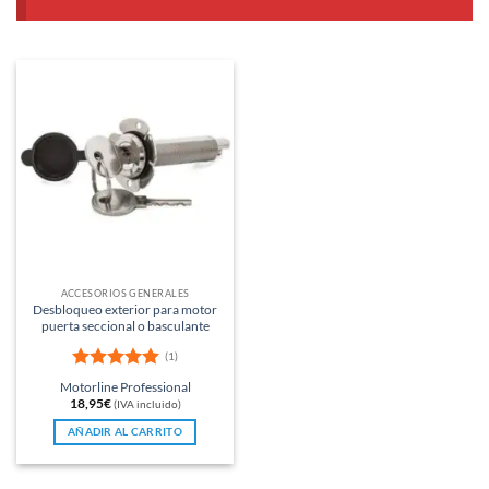
ACCESORIOS GENERALES
Desbloqueo exterior para motor
puerta seccional o basculante
(1)
Valorado
Motorline Professional
con
5
de 5
18,95
€
(IVA incluido)
AÑADIR AL CARRITO