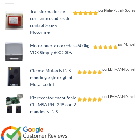
por Philip Patrick Soares
Transformador de
corriente cuadros de
Valorado
control Seav y
con
5
de 5
Motorline
por Manuel
Motor puerta corredera 600kg -
VDS Simply 600 230V
Valorado
con
5
de 5
por LEHMANN Daniel
Clemsa Mutan NT2 S
mando garaje original
Valorado
Mutancode II
con
5
de 5
por LEHMANN Daniel
Kit receptor enchufable
CLEMSA RNE248 con 2
Valorado
mandos NT2 S
con
5
de 5