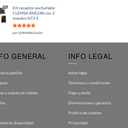
con
5
de 5
Kit receptor enchufable
CLEMSA RNE248 con 2
mandos NT2 S
Valorado
por LEHMANN Daniel
con
5
de 5
NFO GENERAL
INFO LEGAL
rea tu pedido
Aviso legal
acto
Términos y condiciones
so a cuenta de cliente
Pago y envío
ñas
Devoluciones y garantía
Política de cookies
aladores disponibles
Privacidad