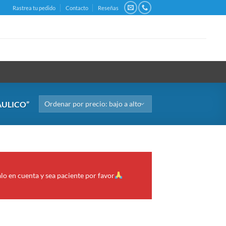
Rastrea tu pedido
Contacto
Reseñas
AULICO”
alo en cuenta y sea paciente por favor