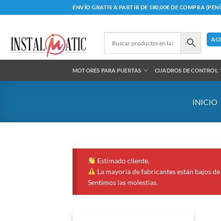
Saltar
ENVÍO GRATIS A PARTIR DE 180,00€ DE COMPRA (PEN
al
contenido
AC
MOTORES PARA PUERTAS
CUADROS DE CONTROL
INICIO
Estimado cliente,
La mayoría de fabricantes están bajos de 
Sentimos las molestias.