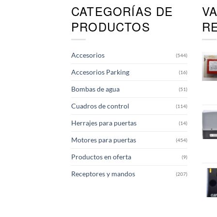
CATEGORÍAS DE
V
Las
opciones
PRODUCTOS
R
se
pueden
elegir
Accesorios
(544)
en
la
Accesorios Parking
(16)
página
de
Bombas de agua
(51)
producto
Cuadros de control
(114)
Herrajes para puertas
(14)
Motores para puertas
(454)
Productos en oferta
(9)
Receptores y mandos
(207)