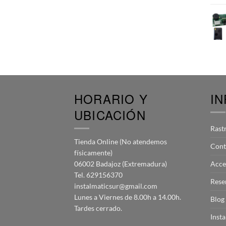
HORARIO Y
I
UBICACIÓN
Rast
Tienda Online (No atendemos
Cont
físicamente)
06002 Badajoz (Extremadura)
Acce
Tel. 629156370
Rese
instalmaticsur@gmail.com
Lunes a Viernes de 8.00h a 14.00h.
Blog
Tardes cerrado.
Inst