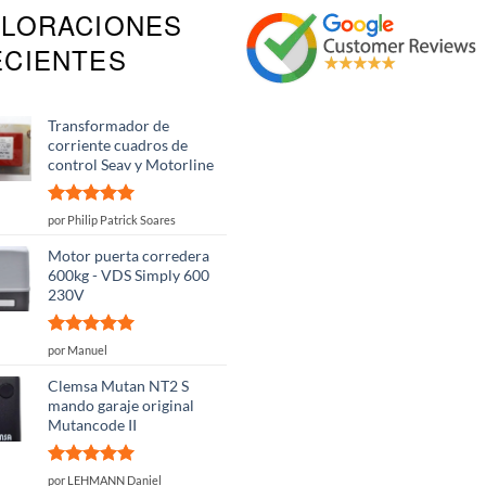
ALORACIONES
ECIENTES
Transformador de
corriente cuadros de
control Seav y Motorline
Valorado
por Philip Patrick Soares
con
5
de 5
Motor puerta corredera
600kg - VDS Simply 600
230V
Valorado
por Manuel
con
5
de 5
Clemsa Mutan NT2 S
mando garaje original
Mutancode II
Valorado
por LEHMANN Daniel