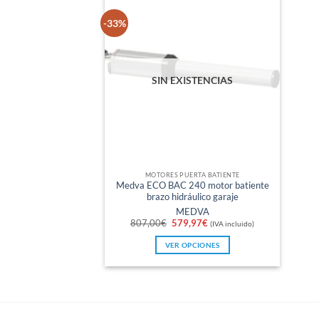
-33%
SIN EXISTENCIAS
MOTORES PUERTA BATIENTE
Medva ECO BAC 240 motor batiente
brazo hidráulico garaje
MEDVA
El
El
807,00
€
579,97
€
(IVA incluido)
precio
precio
original
actual
VER OPCIONES
era:
es:
807,00€.
579,97€.
Este
producto
tiene
múltiples
variantes.