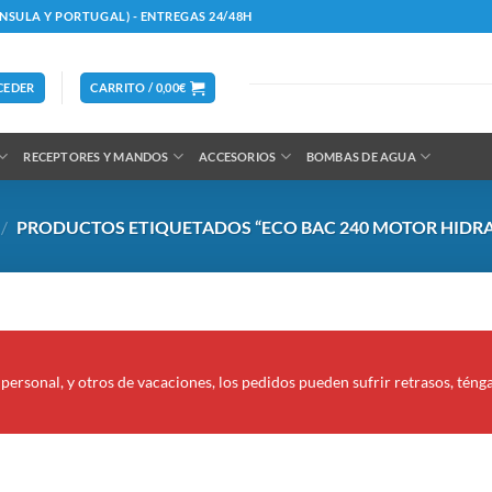
ÍNSULA Y PORTUGAL) - ENTREGAS 24/48H
CEDER
CARRITO /
0,00
€
RECEPTORES Y MANDOS
ACCESORIOS
BOMBAS DE AGUA
/
PRODUCTOS ETIQUETADOS “ECO BAC 240 MOTOR HIDR
personal, y otros de vacaciones, los pedidos pueden sufrir retrasos, téng