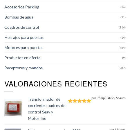
Accesorios Parking
(16)
Bombas de agua
(51)
Cuadros de control
(114)
Herrajes para puertas
(14)
Motores para puertas
(454)
Productos en oferta
(9)
Receptores y mandos
(207)
VALORACIONES RECIENTES
por Philip Patrick Soares
Transformador de
corriente cuadros de
Valorado
control Seav y
con
5
de 5
Motorline
por Manuel