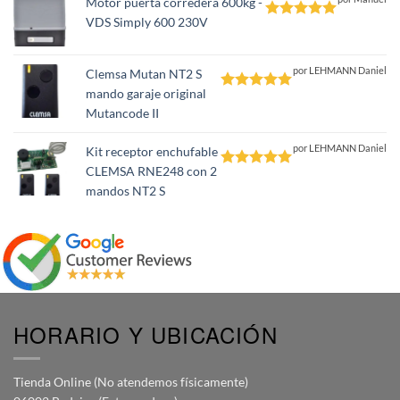
Motor puerta corredera 600kg -
VDS Simply 600 230V
Valorado
con
5
de 5
por LEHMANN Daniel
Clemsa Mutan NT2 S
mando garaje original
Valorado
Mutancode II
con
5
de 5
por LEHMANN Daniel
Kit receptor enchufable
CLEMSA RNE248 con 2
Valorado
mandos NT2 S
con
5
de 5
HORARIO Y UBICACIÓN
Tienda Online (No atendemos físicamente)