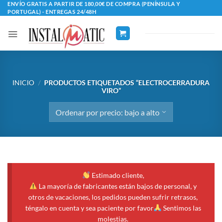
Saltar
ENVÍO GRATIS A PARTIR DE 180,00€ DE COMPRA (PENÍNSULA Y
PORTUGAL) - ENTREGAS 24/48H
al
contenido
INICIO
/
PRODUCTOS ETIQUETADOS “ELECTROCERRADURA
VIRO”
Estimado cliente,
La mayoría de fabricantes están bajos de personal, y
otros de vacaciones, los pedidos pueden sufrir retrasos,
téngalo en cuenta y sea paciente por favor
Sentimos las
molestias.