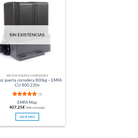
SIN EXISTENCIAS
MOTOR PUERTA CORREDERA
or puerta corredera 800kg – EMFA
CU-800 230v
(1)
Valorado
EMFA Map
con
5
de 5
407,25
€
(IVA incluido)
LEER MÁS