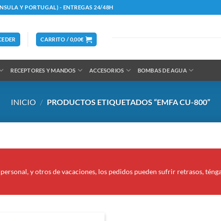
ÍNSULA Y PORTUGAL) - ENTREGAS 24/48H
CEDER
CARRITO /
0,00
€
RECEPTORES Y MANDOS
ACCESORIOS
BOMBAS DE AGUA
INICIO
/
PRODUCTOS ETIQUETADOS “EMFA CU-800”
personal, y otros de vacaciones, los pedidos pueden sufrir retrasos, téng