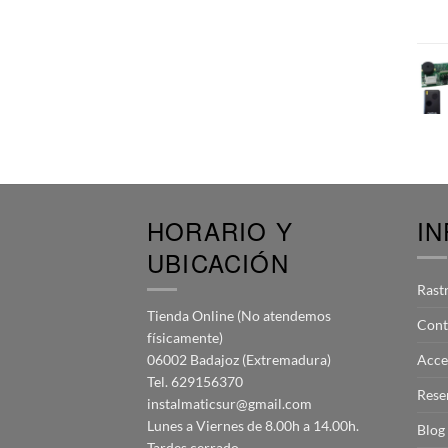
HORARIO Y
I
UBICACIÓN
Rast
Tienda Online (No atendemos
Cont
físicamente)
06002 Badajoz (Extremadura)
Acce
Tel. 629156370
Rese
instalmaticsur@gmail.com
Lunes a Viernes de 8.00h a 14.00h.
Blog
Tardes cerrado.