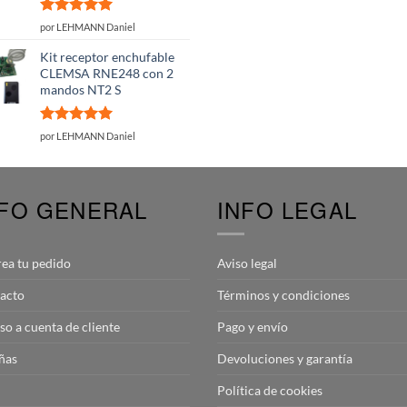
Valorado
por LEHMANN Daniel
con
5
de 5
Kit receptor enchufable
CLEMSA RNE248 con 2
mandos NT2 S
Valorado
por LEHMANN Daniel
con
5
de 5
NFO GENERAL
INFO LEGAL
rea tu pedido
Aviso legal
acto
Términos y condiciones
so a cuenta de cliente
Pago y envío
ñas
Devoluciones y garantía
Política de cookies