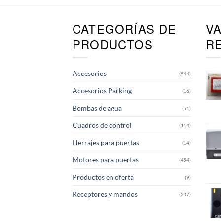
Las
opciones
CATEGORÍAS DE
V
se
pueden
PRODUCTOS
R
elegir
en
la
Accesorios
(544)
página
de
Accesorios Parking
(16)
producto
Bombas de agua
(51)
Cuadros de control
(114)
Herrajes para puertas
(14)
Motores para puertas
(454)
Productos en oferta
(9)
Receptores y mandos
(207)