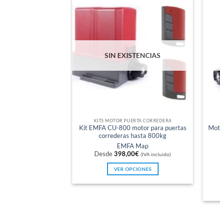
SIN EXISTENCIAS
KITS MOTOR PUERTA CORREDERA
Kit EMFA CU-800 motor para puertas
Mot
correderas hasta 800kg
EMFA Map
Desde
398,00
€
(IVA incluido)
VER OPCIONES
Este
producto
tiene
múltiples
variantes.