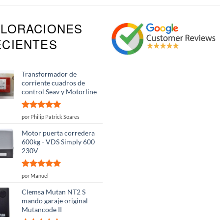
ALORACIONES
ECIENTES
Transformador de
corriente cuadros de
control Seav y Motorline
Valorado
por Philip Patrick Soares
con
5
de 5
Motor puerta corredera
600kg - VDS Simply 600
230V
Valorado
por Manuel
con
5
de 5
Clemsa Mutan NT2 S
mando garaje original
Mutancode II