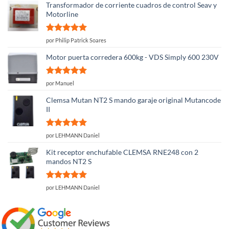
Transformador de corriente cuadros de control Seav y
Motorline
Valorado
por Philip Patrick Soares
con
5
de 5
Motor puerta corredera 600kg - VDS Simply 600 230V
Valorado
por Manuel
con
5
de 5
Clemsa Mutan NT2 S mando garaje original Mutancode
II
Valorado
por LEHMANN Daniel
con
5
de 5
Kit receptor enchufable CLEMSA RNE248 con 2
mandos NT2 S
Valorado
por LEHMANN Daniel
con
5
de 5