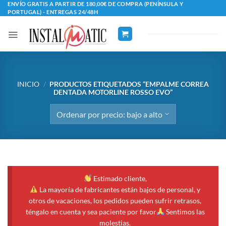
Saltar
ENVÍO GRATIS A PARTIR DE 180,00€ DE COMPRA (PENÍNSULA Y
PORTUGAL) - ENTREGAS 24/48H
al
contenido
INICIO
/
PRODUCTOS ETIQUETADOS “EMPALME CORREA
DENTADA MOTORLINE ROSSO EVO”
Estimado cliente,
La mayoría de fabricantes están bajos de personal, y
otros de vacaciones, los pedidos pueden sufrir retrasos,
téngalo en cuenta y sea paciente por favor
Sentimos las
molestias.