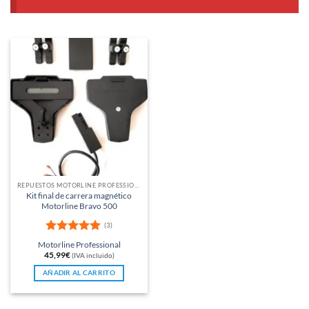
REPUESTOS MOTORLINE PROFESSIONAL
Kit final de carrera magnético
Motorline Bravo 500
(3)
Valorado
Motorline Professional
con
5
de 5
45,99
€
(IVA incluido)
AÑADIR AL CARRITO