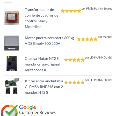
por Philip Patrick Soares
Transformador de
corriente cuadros de
Valorado
control Seav y
con
5
de 5
Motorline
por Manuel
Motor puerta corredera 600kg -
VDS Simply 600 230V
Valorado
con
5
de 5
por LEHMANN Daniel
Clemsa Mutan NT2 S
mando garaje original
Valorado
Mutancode II
con
5
de 5
por LEHMANN Daniel
Kit receptor enchufable
CLEMSA RNE248 con 2
Valorado
mandos NT2 S
con
5
de 5