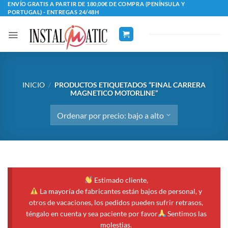
Saltar
ENVÍO GRATIS A PARTIR DE 180,00€ DE COMPRA (PENÍNSULA Y
PORTUGAL) - ENTREGAS 24/48H
al
contenido
INICIO
/
PRODUCTOS ETIQUETADOS “FINAL CARRERA
MAGNETICO MOTORLINE”
Estimado cliente,
La mayoría de fabricantes están bajos de personal, y
otros de vacaciones, los pedidos pueden sufrir retrasos,
téngalo en cuenta y sea paciente por favor
Sentimos las
molestias.