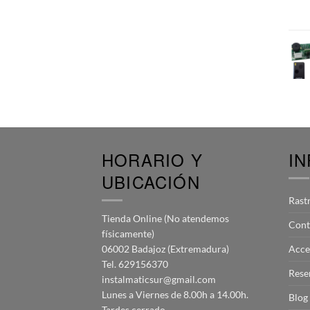
HORARIO Y
I
UBICACIÓN
Rast
Tienda Online (No atendemos
Cont
físicamente)
06002 Badajoz (Extremadura)
Acce
Tel. 629156370
Rese
instalmaticsur@gmail.com
Lunes a Viernes de 8.00h a 14.00h.
Blog
Tardes cerrado.