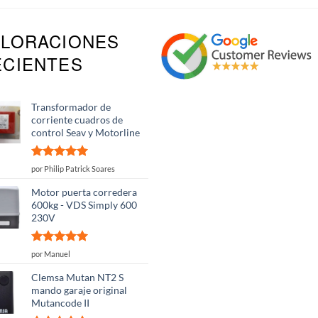
ALORACIONES
ECIENTES
Transformador de
corriente cuadros de
control Seav y Motorline
Valorado
por Philip Patrick Soares
con
5
de 5
Motor puerta corredera
600kg - VDS Simply 600
230V
Valorado
por Manuel
con
5
de 5
Clemsa Mutan NT2 S
mando garaje original
Mutancode II