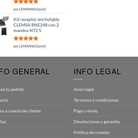
Valorado
por LEHMANN Daniel
con
5
de 5
Kit receptor enchufable
CLEMSA RNE248 con 2
mandos NT2 S
Valorado
por LEHMANN Daniel
con
5
de 5
NFO GENERAL
INFO LEGAL
rea tu pedido
Aviso legal
acto
Términos y condiciones
so a cuenta de cliente
Pago y envío
ñas
Devoluciones y garantía
Política de cookies