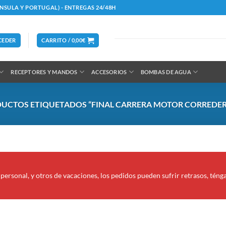
ÍNSULA Y PORTUGAL) - ENTREGAS 24/48H
CEDER
CARRITO /
0,00
€
RECEPTORES Y MANDOS
ACCESORIOS
BOMBAS DE AGUA
UCTOS ETIQUETADOS “FINAL CARRERA MOTOR CORREDER
personal, y otros de vacaciones, los pedidos pueden sufrir retrasos, téng