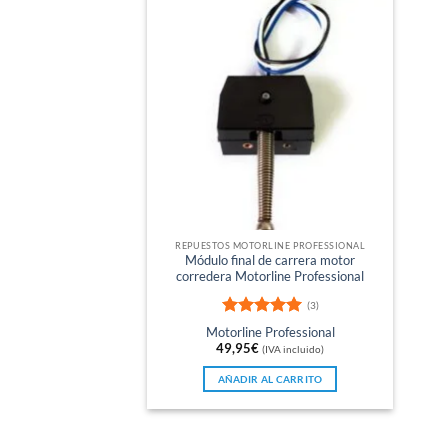
REPUESTOS MOTORLINE PROFESSIONAL
Módulo final de carrera motor
corredera Motorline Professional
(3)
Valorado
Motorline Professional
con
5
de 5
49,95
€
(IVA incluido)
AÑADIR AL CARRITO