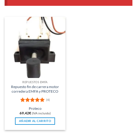
REPUESTOS EMFA
Repuesto fin de carrera motor
corredera EMFA y PROTECO
(4)
Valorado
Proteco
con
5
de 5
69,42
€
(IVA incluido)
AÑADIR AL CARRITO