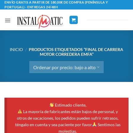
Saltar
ENVÍO GRATIS A PARTIR DE 180,00€ DE COMPRA (PENÍNSULA Y
PORTUGAL) - ENTREGAS 24/48H
al
contenido
INICIO
/
PRODUCTOS ETIQUETADOS “FINAL DE CARRERA
MOTOR CORREDERA EMFA”
Estimado cliente,
La mayoría de fabricantes están bajos de personal, y
otros de vacaciones, los pedidos pueden sufrir retrasos,
téngalo en cuenta y sea paciente por favor
Sentimos las
molestias.