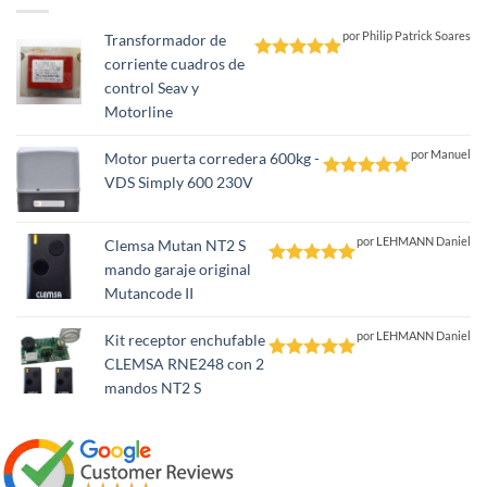
por Philip Patrick Soares
Transformador de
corriente cuadros de
Valorado
control Seav y
con
5
de 5
Motorline
por Manuel
Motor puerta corredera 600kg -
VDS Simply 600 230V
Valorado
con
5
de 5
por LEHMANN Daniel
Clemsa Mutan NT2 S
mando garaje original
Valorado
Mutancode II
con
5
de 5
por LEHMANN Daniel
Kit receptor enchufable
CLEMSA RNE248 con 2
Valorado
mandos NT2 S
con
5
de 5