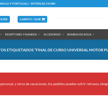
ÍNSULA Y PORTUGAL) - ENTREGAS 24/48H
CEDER
CARRITO /
0,00
€
RECEPTORES Y MANDOS
ACCESORIOS
BOMBAS DE AGUA
S ETIQUETADOS “FINAL DE CURSO UNIVERSAL MOTOR P
personal, y otros de vacaciones, los pedidos pueden sufrir retrasos, téng