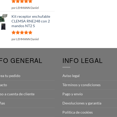
Valorado
por LEHMANN Daniel
con
5
de 5
Kit receptor enchufable
CLEMSA RNE248 con 2
mandos NT2 S
Valorado
por LEHMANN Daniel
con
5
de 5
NFO GENERAL
INFO LEGAL
rea tu pedido
Aviso legal
acto
Términos y condiciones
so a cuenta de cliente
Pago y envío
ñas
Devoluciones y garantía
Política de cookies