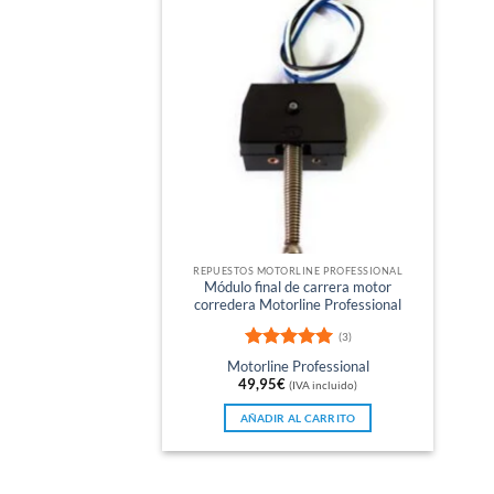
REPUESTOS MOTORLINE PROFESSIONAL
Módulo final de carrera motor
corredera Motorline Professional
(3)
Valorado
Motorline Professional
con
5
de 5
49,95
€
(IVA incluido)
AÑADIR AL CARRITO