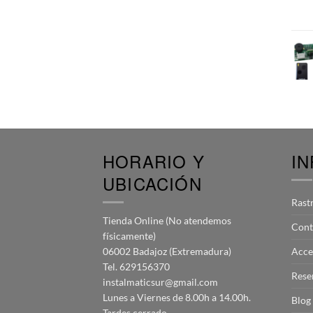
HORARIO Y
I
UBICACIÓN
Rast
Tienda Online (No atendemos
Cont
físicamente)
06002 Badajoz (Extremadura)
Acce
Tel. 629156370
Rese
instalmaticsur@gmail.com
Lunes a Viernes de 8.00h a 14.00h.
Blog
Tardes cerrado.