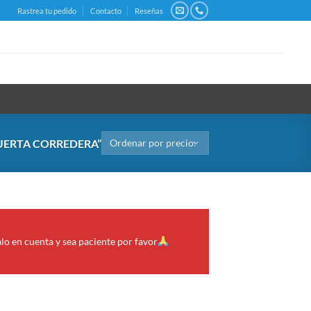
Rastrea tu pedido
Contacto
Reseñas
UERTA CORREDERA”
alo en cuenta y sea paciente por favor