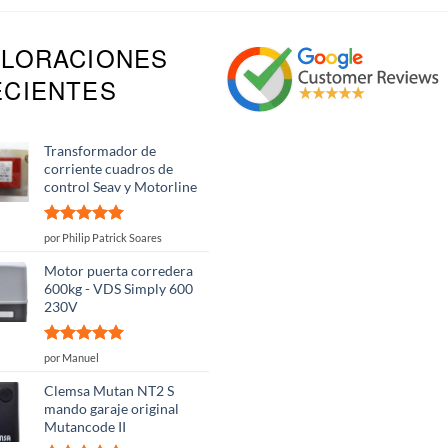
ALORACIONES
ECIENTES
Transformador de
corriente cuadros de
control Seav y Motorline
Valorado
por Philip Patrick Soares
con
5
de 5
Motor puerta corredera
600kg - VDS Simply 600
230V
Valorado
por Manuel
con
5
de 5
Clemsa Mutan NT2 S
mando garaje original
Mutancode II