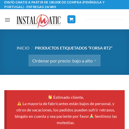
Saltar
ENVÍO GRATIS A PARTIR DE 180,00€ DE COMPRA (PENÍNSULA Y
PORTUGAL) - ENTREGAS 24/48H
al
contenido
INICIO
/
PRODUCTOS ETIQUETADOS “FORSA RT2”
Estimado cliente,
La mayoría de fabricantes están bajos de personal, y
otros de vacaciones, los pedidos pueden sufrir retrasos,
téngalo en cuenta y sea paciente por favor
Sentimos las
molestias.