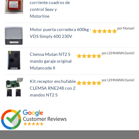
corriente cuadros de
Valorado
control Seav y
con
5
de 5
Motorline
por Manuel
Motor puerta corredera 600kg -
VDS Simply 600 230V
Valorado
con
5
de 5
por LEHMANN Daniel
Clemsa Mutan NT2 S
mando garaje original
Valorado
Mutancode II
con
5
de 5
por LEHMANN Daniel
Kit receptor enchufable
CLEMSA RNE248 con 2
Valorado
mandos NT2 S
con
5
de 5