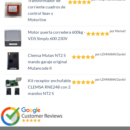
Transformador de
corriente cuadros de
Valorado
control Seav y
con
5
de 5
Motorline
por Manuel
Motor puerta corredera 600kg -
VDS Simply 600 230V
Valorado
con
5
de 5
por LEHMANN Daniel
Clemsa Mutan NT2 S
mando garaje original
Valorado
Mutancode II
con
5
de 5
por LEHMANN Daniel
Kit receptor enchufable
CLEMSA RNE248 con 2
Valorado
mandos NT2 S
con
5
de 5