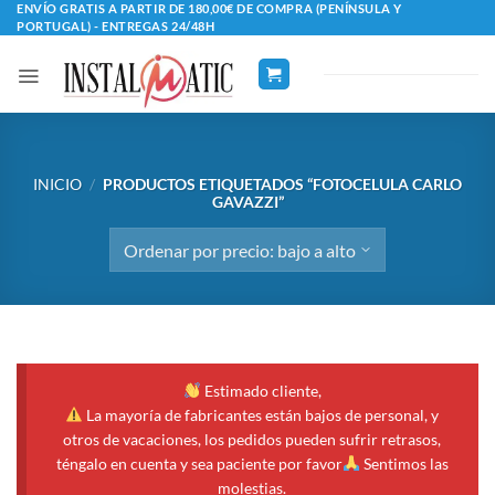
Saltar
ENVÍO GRATIS A PARTIR DE 180,00€ DE COMPRA (PENÍNSULA Y
PORTUGAL) - ENTREGAS 24/48H
al
contenido
INICIO
/
PRODUCTOS ETIQUETADOS “FOTOCELULA CARLO
GAVAZZI”
Estimado cliente,
La mayoría de fabricantes están bajos de personal, y
otros de vacaciones, los pedidos pueden sufrir retrasos,
téngalo en cuenta y sea paciente por favor
Sentimos las
molestias.