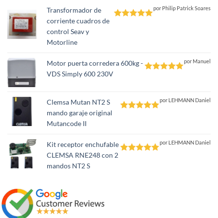
por Philip Patrick Soares
Transformador de
corriente cuadros de
Valorado
control Seav y
con
5
de 5
Motorline
por Manuel
Motor puerta corredera 600kg -
VDS Simply 600 230V
Valorado
con
5
de 5
por LEHMANN Daniel
Clemsa Mutan NT2 S
mando garaje original
Valorado
Mutancode II
con
5
de 5
por LEHMANN Daniel
Kit receptor enchufable
CLEMSA RNE248 con 2
Valorado
mandos NT2 S
con
5
de 5