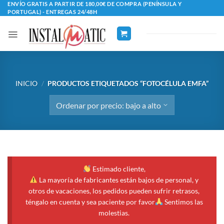
Saltar
ENVÍO GRATIS A PARTIR DE 180,00€ DE COMPRA (PENÍNSULA Y
PORTUGAL) - ENTREGAS 24/48H
al
contenido
INICIO
/
PRODUCTOS ETIQUETADOS “FOTOCÉLULA EMFA”
Estimado cliente,
La mayoría de fabricantes están bajos de personal, y
otros de vacaciones, los pedidos pueden sufrir retrasos,
téngalo en cuenta y sea paciente por favor
Sentimos las
molestias.