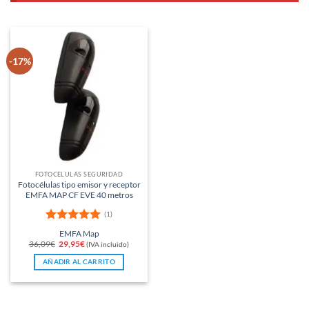
-17%
FOTOCÉLULAS SEGURIDAD
Fotocélulas tipo emisor y receptor
EMFA MAP CF EVE 40 metros
(1)
Valorado
EMFA Map
con
5
de 5
El
El
36,09
€
29,95
€
(IVA incluido)
precio
precio
original
actual
AÑADIR AL CARRITO
era:
es:
36,09€.
29,95€.