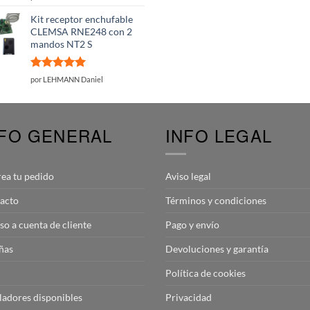
con
5
de 5
Kit receptor enchufable
CLEMSA RNE248 con 2
mandos NT2 S
Valorado
por LEHMANN Daniel
con
5
de 5
NFO GENERAL
INFO LEGAL
rea tu pedido
Aviso legal
acto
Términos y condiciones
so a cuenta de cliente
Pago y envío
ñas
Devoluciones y garantía
Política de cookies
aladores disponibles
Privacidad