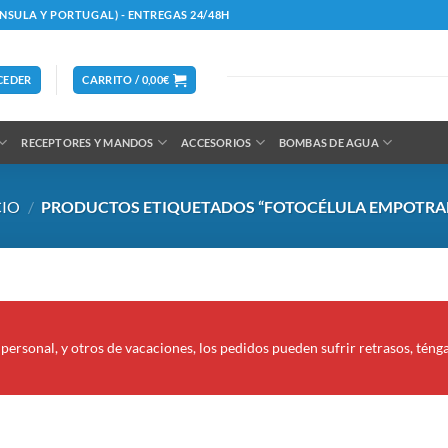
ÍNSULA Y PORTUGAL) - ENTREGAS 24/48H
CEDER
CARRITO /
0,00
€
RECEPTORES Y MANDOS
ACCESORIOS
BOMBAS DE AGUA
CIO
/
PRODUCTOS ETIQUETADOS “FOTOCÉLULA EMPOTRA
personal, y otros de vacaciones, los pedidos pueden sufrir retrasos, téng