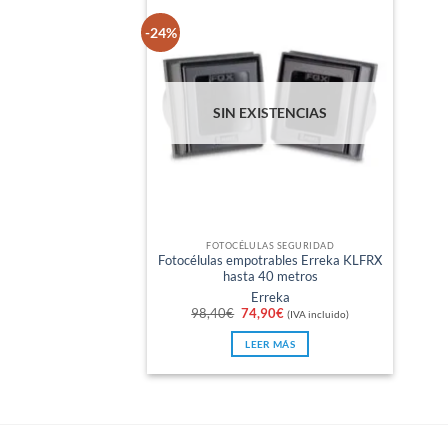
-24%
SIN EXISTENCIAS
FOTOCÉLULAS SEGURIDAD
Fotocélulas empotrables Erreka KLFRX
hasta 40 metros
Erreka
El
El
98,40
€
74,90
€
(IVA incluido)
precio
precio
original
actual
LEER MÁS
era:
es:
98,40€.
74,90€.