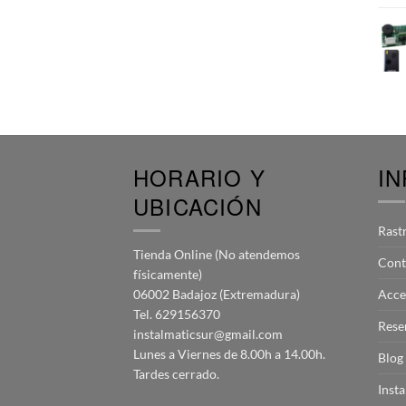
HORARIO Y
I
UBICACIÓN
Rast
Tienda Online (No atendemos
Cont
físicamente)
06002 Badajoz (Extremadura)
Acce
Tel. 629156370
Rese
instalmaticsur@gmail.com
Lunes a Viernes de 8.00h a 14.00h.
Blog
Tardes cerrado.
Inst