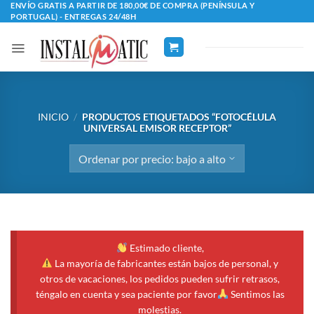
Saltar
ENVÍO GRATIS A PARTIR DE 180,00€ DE COMPRA (PENÍNSULA Y
PORTUGAL) - ENTREGAS 24/48H
al
contenido
INICIO
/
PRODUCTOS ETIQUETADOS “FOTOCÉLULA
UNIVERSAL EMISOR RECEPTOR”
Estimado cliente,
La mayoría de fabricantes están bajos de personal, y
otros de vacaciones, los pedidos pueden sufrir retrasos,
téngalo en cuenta y sea paciente por favor
Sentimos las
molestias.