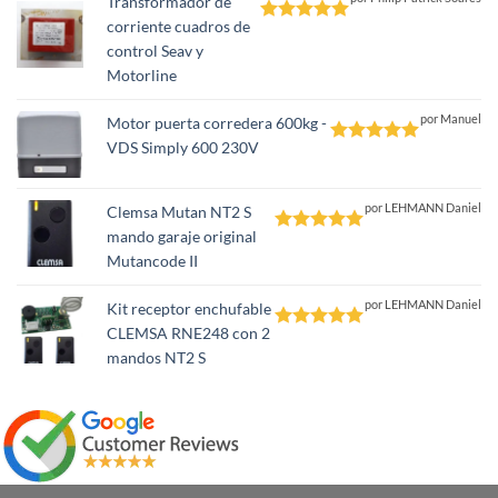
Transformador de
corriente cuadros de
Valorado
control Seav y
con
5
de 5
Motorline
por Manuel
Motor puerta corredera 600kg -
VDS Simply 600 230V
Valorado
con
5
de 5
por LEHMANN Daniel
Clemsa Mutan NT2 S
mando garaje original
Valorado
Mutancode II
con
5
de 5
por LEHMANN Daniel
Kit receptor enchufable
CLEMSA RNE248 con 2
Valorado
mandos NT2 S
con
5
de 5