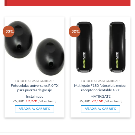
-23%
-20%
FOTOCÉLULAS SEGURIDAD
FOTOCÉLULAS SEGURIDAD
Fotocelulas universales RX-TX
Matikgate F180 fotocélula emisor
para puertas de garaje
receptor orientable 180º
Instalmatic
MATIKGATE
El
El
El
El
26,00
€
19,97
€
36,30
€
29,15
€
(IVA incluido)
(IVA incluido)
precio
precio
precio
precio
original
actual
original
actual
AÑADIR AL CARRITO
AÑADIR AL CARRITO
era:
es:
era:
es:
26,00€.
19,97€.
36,30€.
29,15€.