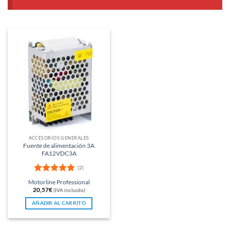
ACCESORIOS GENERALES
Fuente de alimentación 3A
FA12VDC3A
(2)
Valorado
Motorline Professional
con
5
de 5
20,57
€
(IVA incluido)
AÑADIR AL CARRITO