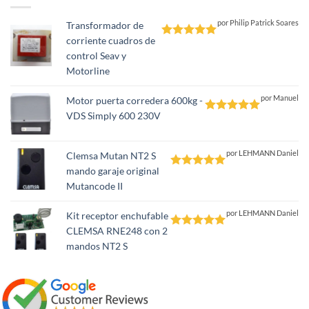
por Philip Patrick Soares
Transformador de
corriente cuadros de
Valorado
control Seav y
con
5
de 5
Motorline
por Manuel
Motor puerta corredera 600kg -
VDS Simply 600 230V
Valorado
con
5
de 5
por LEHMANN Daniel
Clemsa Mutan NT2 S
mando garaje original
Valorado
Mutancode II
con
5
de 5
por LEHMANN Daniel
Kit receptor enchufable
CLEMSA RNE248 con 2
Valorado
mandos NT2 S
con
5
de 5