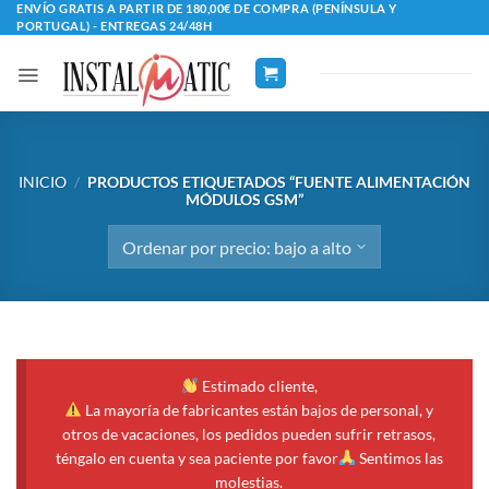
Saltar
ENVÍO GRATIS A PARTIR DE 180,00€ DE COMPRA (PENÍNSULA Y
PORTUGAL) - ENTREGAS 24/48H
al
contenido
INICIO
/
PRODUCTOS ETIQUETADOS “FUENTE ALIMENTACIÓN
MÓDULOS GSM”
Estimado cliente,
La mayoría de fabricantes están bajos de personal, y
otros de vacaciones, los pedidos pueden sufrir retrasos,
téngalo en cuenta y sea paciente por favor
Sentimos las
molestias.