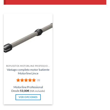
REPUESTOS MOTORLINE PROFESSIONAL
Vástago completo motor batiente
Motorline Lince
(3)
Valorado
Motorline Professional
con
5
de 5
Desde
53,00
€
(IVA incluido)
VER OPCIONES
Este
producto