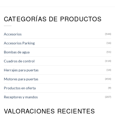
tiene
múltiples
variantes.
CATEGORÍAS DE PRODUCTOS
Las
opciones
se
pueden
Accesorios
(544)
elegir
en
Accesorios Parking
(16)
la
página
Bombas de agua
(51)
de
producto
Cuadros de control
(114)
Herrajes para puertas
(14)
Motores para puertas
(454)
Productos en oferta
(9)
Receptores y mandos
(207)
VALORACIONES RECIENTES