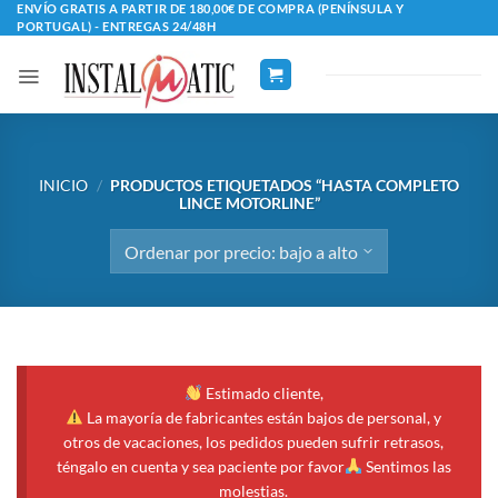
Saltar
ENVÍO GRATIS A PARTIR DE 180,00€ DE COMPRA (PENÍNSULA Y
PORTUGAL) - ENTREGAS 24/48H
al
contenido
INICIO
/
PRODUCTOS ETIQUETADOS “HASTA COMPLETO
LINCE MOTORLINE”
Estimado cliente,
La mayoría de fabricantes están bajos de personal, y
otros de vacaciones, los pedidos pueden sufrir retrasos,
téngalo en cuenta y sea paciente por favor
Sentimos las
molestias.