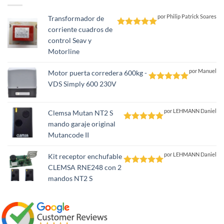
por Philip Patrick Soares
Transformador de
corriente cuadros de
Valorado
control Seav y
con
5
de 5
Motorline
por Manuel
Motor puerta corredera 600kg -
VDS Simply 600 230V
Valorado
con
5
de 5
por LEHMANN Daniel
Clemsa Mutan NT2 S
mando garaje original
Valorado
Mutancode II
con
5
de 5
por LEHMANN Daniel
Kit receptor enchufable
CLEMSA RNE248 con 2
Valorado
mandos NT2 S
con
5
de 5