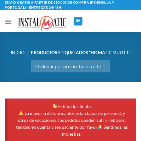
Saltar
ENVÍO GRATIS A PARTIR DE 180,00€ DE COMPRA (PENÍNSULA Y
PORTUGAL) - ENTREGAS 24/48H
al
contenido
INICIO
/
PRODUCTOS ETIQUETADOS “HR MATIC MULTI 1”
Estimado cliente,
La mayoría de fabricantes están bajos de personal, y
otros de vacaciones, los pedidos pueden sufrir retrasos,
téngalo en cuenta y sea paciente por favor
Sentimos las
molestias.