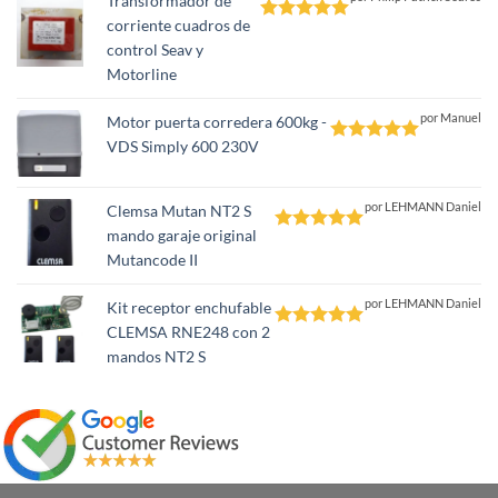
Transformador de
corriente cuadros de
Valorado
control Seav y
con
5
de 5
Motorline
por Manuel
Motor puerta corredera 600kg -
VDS Simply 600 230V
Valorado
con
5
de 5
por LEHMANN Daniel
Clemsa Mutan NT2 S
mando garaje original
Valorado
Mutancode II
con
5
de 5
por LEHMANN Daniel
Kit receptor enchufable
CLEMSA RNE248 con 2
Valorado
mandos NT2 S
con
5
de 5