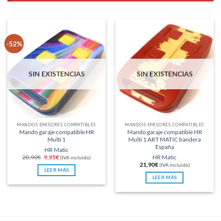
-52%
SIN EXISTENCIAS
SIN EXISTENCIAS
MANDOS EMISORES COMPATIBLES
MANDOS EMISORES COMPATIBLES
Mando garaje compatible HR
Mando garaje compatible HR
Multi 1
Multi 1 ART MATIC bandera
España
HR Matic
El
El
20,90
€
9,95
€
HR Matic
(IVA incluido)
precio
precio
21,90
€
(IVA incluido)
original
actual
LEER MÁS
era:
es:
20,90€.
9,95€.
LEER MÁS