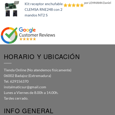
por LEHMANN Daniel
Kit receptor enchufable
CLEMSA RNE248 con 2
Valorado
mandos NT2 S
con
5
de 5
HORARIO Y UBICACIÓN
Tienda Online (No atendemos físicamente)
06002 Badajoz (Extremadura)
Tel. 629156370
instalmaticsur@gmail.com
Lunes a Viernes de 8.00h a 14.00h.
Tardes cerrado.
INFO GENERAL