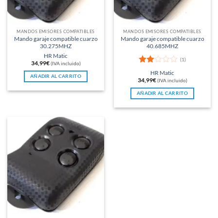
MANDOS EMISORES COMPATIBLES
MANDOS EMISORES COMPATIBLES
Mando garaje compatible cuarzo
Mando garaje compatible cuarzo
30.275MHZ
40.685MHZ
HR Matic
(1)
34,99
€
(IVA incluido)
Valo
HR Matic
AÑADIR AL CARRITO
rado
34,99
€
(IVA incluido)
con
2
de
AÑADIR AL CARRITO
5