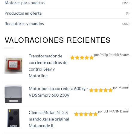
Motores para puertas
(454)
Productos en oferta
(9)
Receptores y mandos
(207)
VALORACIONES RECIENTES
por Philip Patrick Soares
Transformador de
corriente cuadros de
Valorado
control Seav y
con
5
de 5
Motorline
por Manuel
Motor puerta corredera 600kg -
VDS Simply 600 230V
Valorado
con
5
de 5
por LEHMANN Daniel
Clemsa Mutan NT2 S
mando garaje original
Valorado
Mutancode II
con
5
de 5