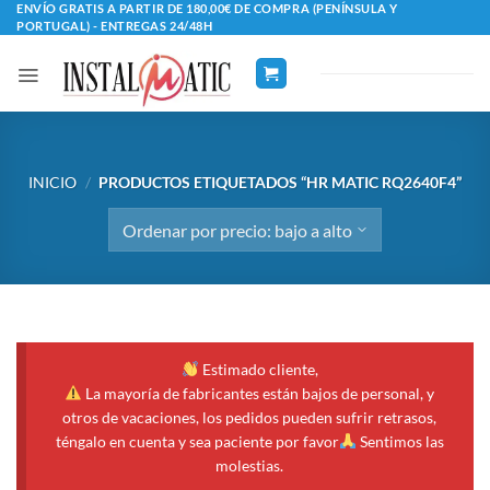
Saltar
ENVÍO GRATIS A PARTIR DE 180,00€ DE COMPRA (PENÍNSULA Y
PORTUGAL) - ENTREGAS 24/48H
al
contenido
INICIO
/
PRODUCTOS ETIQUETADOS “HR MATIC RQ2640F4”
Estimado cliente,
La mayoría de fabricantes están bajos de personal, y
otros de vacaciones, los pedidos pueden sufrir retrasos,
téngalo en cuenta y sea paciente por favor
Sentimos las
molestias.