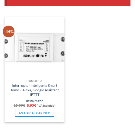
-44%
DOMÓTICA
Interruptor inteligente Smart
Home – Alexa, Google Assistant,
IFTTT
Instalmatic
El
El
15,99
€
8,95
€
(IVA incluido)
precio
precio
original
actual
AÑADIR AL CARRITO
era:
es:
15,99€.
8,95€.