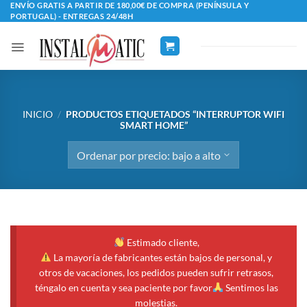
Saltar
ENVÍO GRATIS A PARTIR DE 180,00€ DE COMPRA (PENÍNSULA Y
PORTUGAL) - ENTREGAS 24/48H
al
contenido
INICIO
/
PRODUCTOS ETIQUETADOS “INTERRUPTOR WIFI
SMART HOME”
Estimado cliente,
La mayoría de fabricantes están bajos de personal, y
otros de vacaciones, los pedidos pueden sufrir retrasos,
téngalo en cuenta y sea paciente por favor
Sentimos las
molestias.