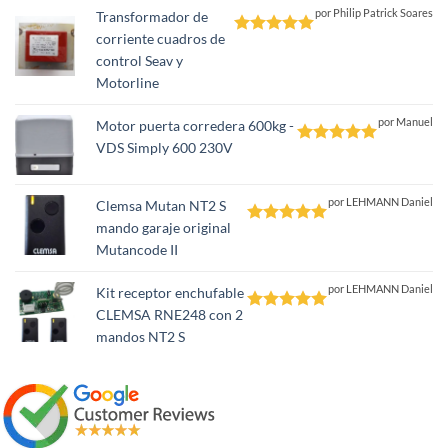
por Philip Patrick Soares
Transformador de
corriente cuadros de
Valorado
control Seav y
con
5
de 5
Motorline
por Manuel
Motor puerta corredera 600kg -
VDS Simply 600 230V
Valorado
con
5
de 5
por LEHMANN Daniel
Clemsa Mutan NT2 S
mando garaje original
Valorado
Mutancode II
con
5
de 5
por LEHMANN Daniel
Kit receptor enchufable
CLEMSA RNE248 con 2
Valorado
mandos NT2 S
con
5
de 5