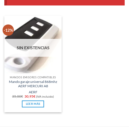
-12%
SIN EXISTENCIAS
MANDOS EMISORES COMPATIBLES
Mando garaje universal 868mhz
AERF MERCURI A8
AERF
El
El
35,00
€
30,95
€
(IVA incluido)
precio
precio
original
actual
LEER MÁS
era:
es:
35,00€.
30,95€.