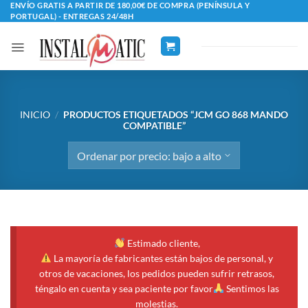
Saltar
ENVÍO GRATIS A PARTIR DE 180,00€ DE COMPRA (PENÍNSULA Y
PORTUGAL) - ENTREGAS 24/48H
al
contenido
INICIO
/
PRODUCTOS ETIQUETADOS “JCM GO 868 MANDO
COMPATIBLE”
Estimado cliente,
La mayoría de fabricantes están bajos de personal, y
otros de vacaciones, los pedidos pueden sufrir retrasos,
téngalo en cuenta y sea paciente por favor
Sentimos las
molestias.