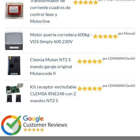
Transformador de
corriente cuadros de
Valorado
control Seav y
con
5
de 5
Motorline
por Manuel
Motor puerta corredera 600kg -
VDS Simply 600 230V
Valorado
con
5
de 5
por LEHMANN Daniel
Clemsa Mutan NT2 S
mando garaje original
Valorado
Mutancode II
con
5
de 5
por LEHMANN Daniel
Kit receptor enchufable
CLEMSA RNE248 con 2
Valorado
mandos NT2 S
con
5
de 5