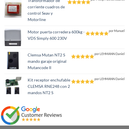
Transformador de
corriente cuadros de
Valorado
control Seav y
con
5
de 5
Motorline
por Manuel
Motor puerta corredera 600kg -
VDS Simply 600 230V
Valorado
con
5
de 5
por LEHMANN Daniel
Clemsa Mutan NT2 S
mando garaje original
Valorado
Mutancode II
con
5
de 5
por LEHMANN Daniel
Kit receptor enchufable
CLEMSA RNE248 con 2
Valorado
mandos NT2 S
con
5
de 5