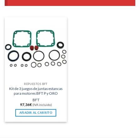
REPUESTOS BFT
Kit de 3 juegos de juntas estancas
para motores BFT P y ORO
BFT
97,36
€
(IVA incluido)
AÑADIR AL CARRITO