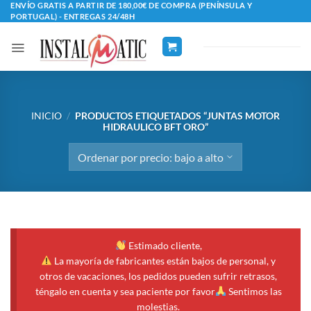
Saltar
ENVÍO GRATIS A PARTIR DE 180,00€ DE COMPRA (PENÍNSULA Y
PORTUGAL) - ENTREGAS 24/48H
al
contenido
INICIO
/
PRODUCTOS ETIQUETADOS “JUNTAS MOTOR
HIDRAULICO BFT ORO”
Estimado cliente,
La mayoría de fabricantes están bajos de personal, y
otros de vacaciones, los pedidos pueden sufrir retrasos,
téngalo en cuenta y sea paciente por favor
Sentimos las
molestias.