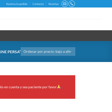
Rastrea tu pedido
Contacto
Reseñas
NE PERSA”
alo en cuenta y sea paciente por favor