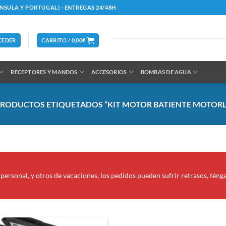
ÍNSULA Y PORTUGAL) - ENTREGAS 24/48H
CEDER
CARRITO /
0,00
€
RECEPTORES Y MANDOS
ACCESORIOS
BOMBAS DE AGUA
RODUCTOS ETIQUETADOS “KIT MOTOR BATIENTE MOTORLI
personal, y otros de vacaciones, los pedidos pueden sufrir retrasos, téng