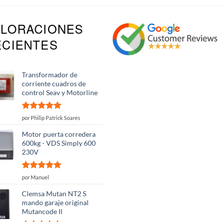
ALORACIONES
ECIENTES
Transformador de
corriente cuadros de
control Seav y Motorline
Valorado
por Philip Patrick Soares
con
5
de 5
Motor puerta corredera
600kg - VDS Simply 600
230V
Valorado
por Manuel
con
5
de 5
Clemsa Mutan NT2 S
mando garaje original
Mutancode II