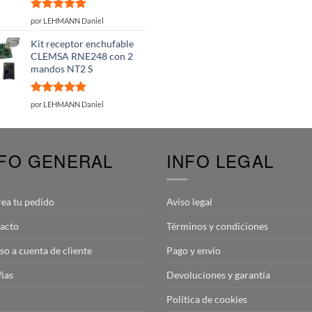
Valorado
por LEHMANN Daniel
con
5
de 5
Kit receptor enchufable
CLEMSA RNE248 con 2
mandos NT2 S
Valorado
por LEHMANN Daniel
con
5
de 5
NFO GENERAL
INFO LEGAL
rea tu pedido
Aviso legal
acto
Términos y condiciones
so a cuenta de cliente
Pago y envío
ñas
Devoluciones y garantía
Política de cookies