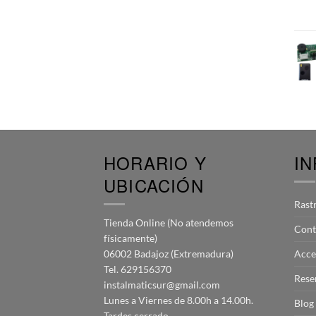
HORARIO Y
I
UBICACIÓN
Rast
Tienda Online (No atendemos
Cont
físicamente)
06002 Badajoz (Extremadura)
Acce
Tel. 629156370
Rese
instalmaticsur@gmail.com
Lunes a Viernes de 8.00h a 14.00h.
Blog
Tardes cerrado.