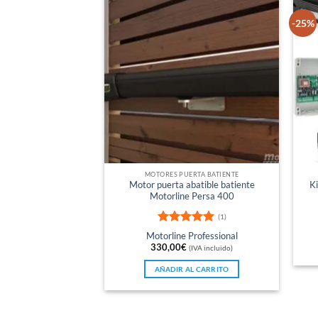
-25%
MOTORES PUERTA BATIENTE
Motor puerta abatible batiente
Ki
Motorline Persa 400
(1)
Valorado
Motorline Professional
con
5
de 5
330,00
€
(IVA incluido)
AÑADIR AL CARRITO