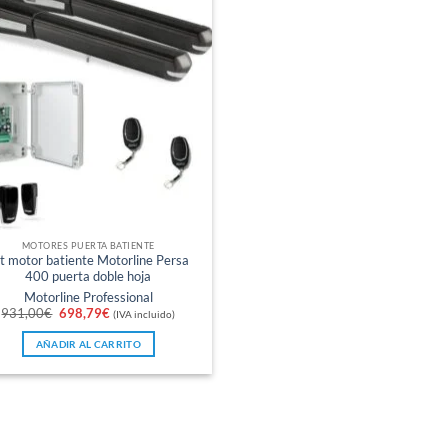
MOTORES PUERTA BATIENTE
t motor batiente Motorline Persa
400 puerta doble hoja
Motorline Professional
El
El
931,00
€
698,79
€
(IVA incluido)
precio
precio
original
actual
AÑADIR AL CARRITO
era:
es:
931,00€.
698,79€.